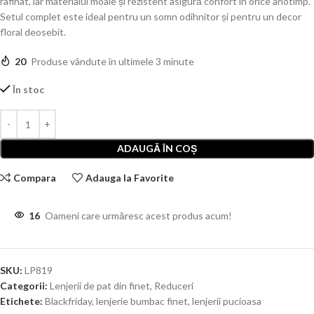
rafinat, iar materialul moale și rezistent asigură confort în orice anotimp.
Setul complet este ideal pentru un somn odihnitor și pentru un decor
floral deosebit.
20
Produse vândute în ultimele 3 minute
În stoc
ADAUGĂ ÎN COȘ
Compara
Adauga la Favorite
16
Oameni care urmăresc acest produs acum!
SKU:
LP819
Categorii:
Lenjerii de pat din finet
,
Reduceri
Etichete:
Blackfriday
,
lenjerie bumbac finet
,
lenjerii pucioasa