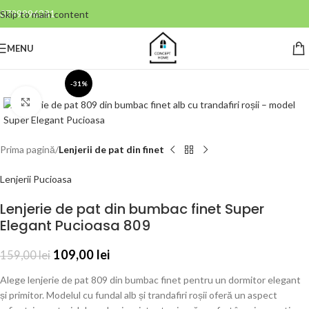
0799996381
Skip to main content
MENU
-31%
Click to enlarge
Prima pagină
Lenjerii de pat din finet
Lenjerii Pucioasa
Lenjerie de pat din bumbac finet Super
Elegant Pucioasa 809
109,00
lei
159,00
lei
Alege lenjerie de pat 809 din bumbac finet pentru un dormitor elegant
și primitor. Modelul cu fundal alb și trandafiri roșii oferă un aspect