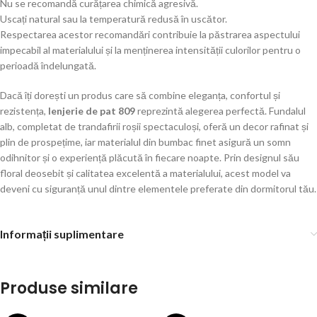
Nu se recomandă curățarea chimică agresivă.
Uscați natural sau la temperatură redusă în uscător.
Respectarea acestor recomandări contribuie la păstrarea aspectului
impecabil al materialului și la menținerea intensității culorilor pentru o
perioadă îndelungată.
Dacă îți dorești un produs care să combine eleganța, confortul și
rezistența,
lenjerie de pat 809
reprezintă alegerea perfectă. Fundalul
alb, completat de trandafirii roșii spectaculoși, oferă un decor rafinat și
plin de prospețime, iar materialul din bumbac finet asigură un somn
odihnitor și o experiență plăcută în fiecare noapte. Prin designul său
floral deosebit și calitatea excelentă a materialului, acest model va
deveni cu siguranță unul dintre elementele preferate din dormitorul tău.
Informații suplimentare
Produse similare