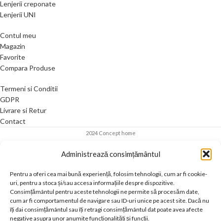
Lenjerii creponate
Lenjerii UNI
Contul meu
Magazin
Favorite
Compara Produse
Termeni si Conditii
GDPR
Livrare si Retur
Contact
2024 Concept home
Administrează consimțământul
Pentru a oferi cea mai bună experiență, folosim tehnologii, cum ar fi cookie-
uri, pentru a stoca și/sau accesa informațiile despre dispozitive.
Consimțământul pentru aceste tehnologii ne permite să procesăm date,
cum ar fi comportamentul de navigare sau ID-uri unice pe acest site. Dacă nu
îți dai consimțământul sau îți retragi consimțământul dat poate avea afecte
negative asupra unor anumite funcționalități și funcții.