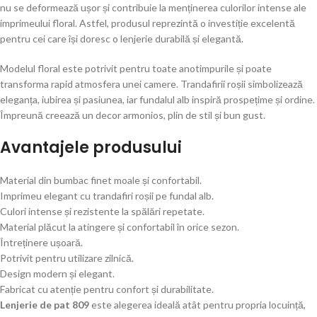
nu se deformează ușor și contribuie la menținerea culorilor intense ale
imprimeului floral. Astfel, produsul reprezintă o investiție excelentă
pentru cei care își doresc o lenjerie durabilă și elegantă.
Modelul floral este potrivit pentru toate anotimpurile și poate
transforma rapid atmosfera unei camere. Trandafirii roșii simbolizează
eleganța, iubirea și pasiunea, iar fundalul alb inspiră prospețime și ordine.
Împreună creează un decor armonios, plin de stil și bun gust.
Avantajele produsului
Material din bumbac finet moale și confortabil.
Imprimeu elegant cu trandafiri roșii pe fundal alb.
Culori intense și rezistente la spălări repetate.
Material plăcut la atingere și confortabil în orice sezon.
Întreținere ușoară.
Potrivit pentru utilizare zilnică.
Design modern și elegant.
Fabricat cu atenție pentru confort și durabilitate.
Lenjerie de pat 809
este alegerea ideală atât pentru propria locuință,