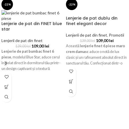
-22%
-22%
Lenjerie de pat dublu din
Lenjerie de pat din FINET blue
finet elegant decor
star
Lenjerii de pat din finet
,
Promotii
Lenjerii de pat din finet
109,00
lei
139,00
lei
109,00
lei
Această
lenjerie finet 6 piese maro
139,00
lei
Lenjerie de pat bumbac finet 6
crem damasc
aduce o notă de lux
piese
, modelul Blue Star, aduce cerul
clasic și un rafinament absolut direct în
înstelat direct în dormitorul tău printr-
sanctuarul tău. Confecționat dintr-o
un design captivant și o textură
țesătură de bumbac finet premium,
incredibil de fină. Acest set complet
setul oferă o moliciune supremă și un
oferă confortul termic necesar pentru
design somptuos de inspirație barocă.
un somn liniștit, fiind realizat din
bumbac tratat special pentru a rezista
utilizării zilnice fără a-și pierde
catifelarea.