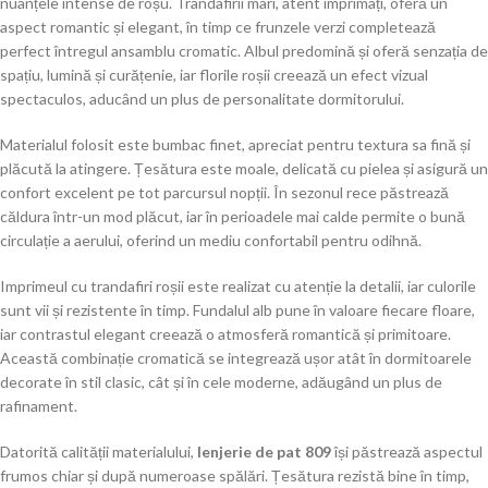
nuanțele intense de roșu. Trandafirii mari, atent imprimați, oferă un
aspect romantic și elegant, în timp ce frunzele verzi completează
perfect întregul ansamblu cromatic. Albul predomină și oferă senzația de
spațiu, lumină și curățenie, iar florile roșii creează un efect vizual
spectaculos, aducând un plus de personalitate dormitorului.
Materialul folosit este bumbac finet, apreciat pentru textura sa fină și
plăcută la atingere. Țesătura este moale, delicată cu pielea și asigură un
confort excelent pe tot parcursul nopții. În sezonul rece păstrează
căldura într-un mod plăcut, iar în perioadele mai calde permite o bună
circulație a aerului, oferind un mediu confortabil pentru odihnă.
Imprimeul cu trandafiri roșii este realizat cu atenție la detalii, iar culorile
sunt vii și rezistente în timp. Fundalul alb pune în valoare fiecare floare,
iar contrastul elegant creează o atmosferă romantică și primitoare.
Această combinație cromatică se integrează ușor atât în dormitoarele
decorate în stil clasic, cât și în cele moderne, adăugând un plus de
rafinament.
Datorită calității materialului,
lenjerie de pat 809
își păstrează aspectul
frumos chiar și după numeroase spălări. Țesătura rezistă bine în timp,