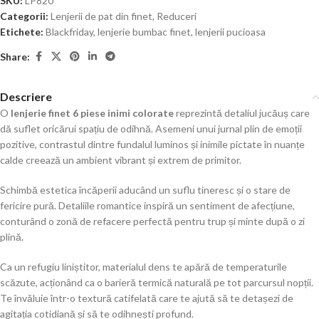
SKU:
LP820
Categorii:
Lenjerii de pat din finet
,
Reduceri
Etichete:
Blackfriday
,
lenjerie bumbac finet
,
lenjerii pucioasa
Share:
Descriere
O
lenjerie finet 6 piese inimi colorate
reprezintă detaliul jucăuș care
dă suflet oricărui spațiu de odihnă. Asemeni unui jurnal plin de emoții
pozitive, contrastul dintre fundalul luminos și inimile pictate în nuanțe
calde creează un ambient vibrant și extrem de primitor.
Schimbă estetica încăperii aducând un suflu tineresc și o stare de
fericire pură. Detaliile romantice inspiră un sentiment de afecțiune,
conturând o zonă de refacere perfectă pentru trup și minte după o zi
plină.
Ca un refugiu liniștitor, materialul dens te apără de temperaturile
scăzute, acționând ca o barieră termică naturală pe tot parcursul nopții.
Te învăluie într-o textură catifelată care te ajută să te detașezi de
agitația cotidiană și să te odihnești profund.