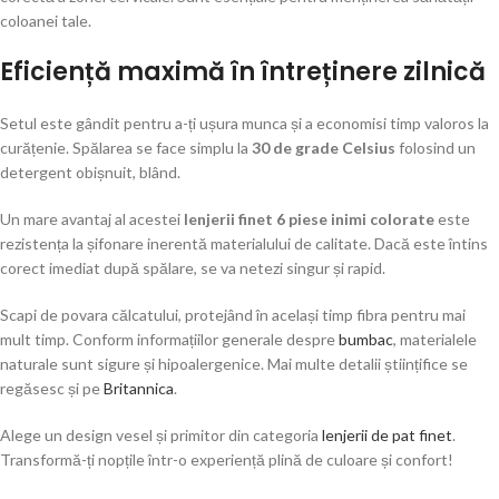
coloanei tale.
Eficiență maximă în întreținere zilnică
Setul este gândit pentru a-ți ușura munca și a economisi timp valoros la
curățenie. Spălarea se face simplu la
30 de grade Celsius
folosind un
detergent obișnuit, blând.
Un mare avantaj al acestei
lenjerii finet 6 piese inimi colorate
este
rezistența la șifonare inerentă materialului de calitate. Dacă este întins
corect imediat după spălare, se va netezi singur și rapid.
Scapi de povara călcatului, protejând în același timp fibra pentru mai
mult timp. Conform informațiilor generale despre
bumbac
, materialele
naturale sunt sigure și hipoalergenice. Mai multe detalii științifice se
regăsesc și pe
Britannica
.
Alege un design vesel și primitor din categoria
lenjerii de pat finet
.
Transformă-ți nopțile într-o experiență plină de culoare și confort!