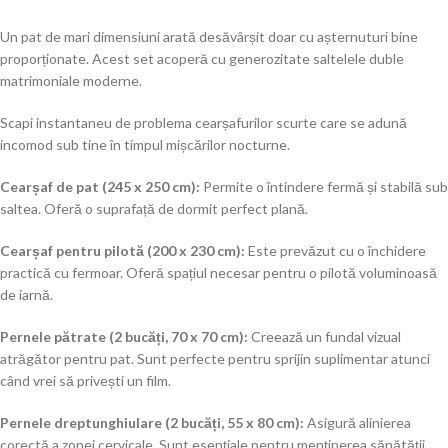
Un pat de mari dimensiuni arată desăvârșit doar cu așternuturi bine
proporționate. Acest set acoperă cu generozitate saltelele duble
matrimoniale moderne.
Scapi instantaneu de problema cearșafurilor scurte care se adună
incomod sub tine în timpul mișcărilor nocturne.
Cearșaf de pat (245 x 250 cm):
Permite o întindere fermă și stabilă sub
saltea. Oferă o suprafață de dormit perfect plană.
Cearșaf pentru pilotă (200 x 230 cm):
Este prevăzut cu o închidere
practică cu fermoar. Oferă spațiul necesar pentru o pilotă voluminoasă
de iarnă.
Pernele pătrate (2 bucăți, 70 x 70 cm):
Creează un fundal vizual
atrăgător pentru pat. Sunt perfecte pentru sprijin suplimentar atunci
când vrei să privești un film.
Pernele dreptunghiulare (2 bucăți, 55 x 80 cm):
Asigură alinierea
corectă a zonei cervicale. Sunt esențiale pentru menținerea sănătății