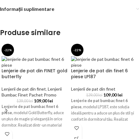
Informații suplimentare
Produse similare
-22%
-22%
Lenjerie de pat din FINET gold
Lenjerie de pat din finet 6
butterfly
piese LP187
Lenjerii de pat din finet
,
Lenjerii
Lenjerii de pat din finet
Bumbac Finet Pachet Promo
109,00
lei
139,00
lei
109,00
lei
Lenjerie de pat bumbac finet 6
139,00
lei
Lenjerie de pat bumbac finet 6
piese
, modelul LP187, este soluția
piese
, modelul Gold Butterfly, aduce
ideală pentru a aduce un plus de stil și
un plus de magie și eleganță în orice
confort în dormitorul tău. Realizat
dormitor. Realizat dintr-un material
dintr-un material dens și catifelat,
extrem de moale și rezistent, acest set
acest set complet asigură o experiență
complet oferă o experiență tactilă de
de somn relaxantă, fiind extrem de