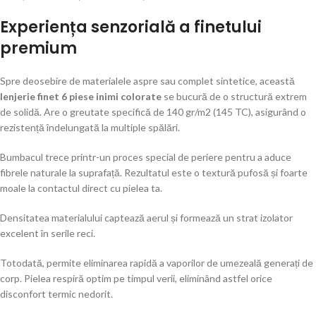
Experiența senzorială a finetului
premium
Spre deosebire de materialele aspre sau complet sintetice, această
lenjerie finet 6 piese inimi colorate
se bucură de o structură extrem
de solidă. Are o greutate specifică de 140 gr/m2 (145 TC), asigurând o
rezistență îndelungată la multiple spălări.
Bumbacul trece printr-un proces special de periere pentru a aduce
fibrele naturale la suprafață. Rezultatul este o textură pufosă și foarte
moale la contactul direct cu pielea ta.
Densitatea materialului captează aerul și formează un strat izolator
excelent în serile reci.
Totodată, permite eliminarea rapidă a vaporilor de umezeală generați de
corp. Pielea respiră optim pe timpul verii, eliminând astfel orice
disconfort termic nedorit.