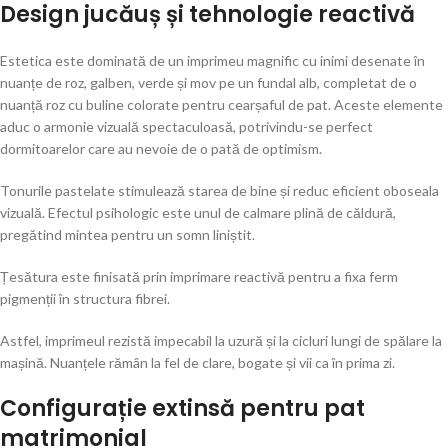
Design jucăuș și tehnologie reactivă
Estetica este dominată de un imprimeu magnific cu inimi desenate în
nuanțe de roz, galben, verde și mov pe un fundal alb, completat de o
nuanță roz cu buline colorate pentru cearșaful de pat. Aceste elemente
aduc o armonie vizuală spectaculoasă, potrivindu-se perfect
dormitoarelor care au nevoie de o pată de optimism.
Tonurile pastelate stimulează starea de bine și reduc eficient oboseala
vizuală. Efectul psihologic este unul de calmare plină de căldură,
pregătind mintea pentru un somn liniștit.
Țesătura este finisată prin imprimare reactivă pentru a fixa ferm
pigmenții în structura fibrei.
Astfel, imprimeul rezistă impecabil la uzură și la cicluri lungi de spălare la
mașină. Nuanțele rămân la fel de clare, bogate și vii ca în prima zi.
Configurație extinsă pentru pat
matrimonial