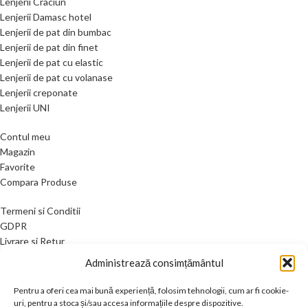
Lenjerii Craciun
Lenjerii Damasc hotel
Lenjerii de pat din bumbac
Lenjerii de pat din finet
Lenjerii de pat cu elastic
Lenjerii de pat cu volanase
Lenjerii creponate
Lenjerii UNI
Contul meu
Magazin
Favorite
Compara Produse
Termeni si Conditii
GDPR
Livrare si Retur
Contact
Administrează consimțământul
2024 Concept home
Pentru a oferi cea mai bună experiență, folosim tehnologii, cum ar fi cookie-
uri, pentru a stoca și/sau accesa informațiile despre dispozitive.