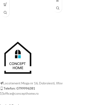
lux, fiind alegerea ideală pentru
rezistent la utilizări repetate și foarte
persoanele care caută un echilibru
plăcut la contactul cu pielea.
între un design sofisticat și un confort
termic optim.
Locotenent Moga nr 16, Dobroiesti, Ilfov
Telefon: 0799996381
office@concepthome.ro