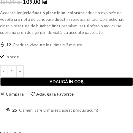
109,00
lei
159,00
lei
Această
lenjerie finet 6 piese inimi colorate
aduce o explozie de
veselie și o notă de candoare direct în sanctuarul tău. Confecționat
dintr-o țesătură de bumbac finet premium, setul oferă o moliciune
supremă și un design plin de viață, cu accente pastelate.
12
Produse vândute în ultimele 3 minute
În stoc
ADAUGĂ ÎN COȘ
Compara
Adauga la Favorite
25
Oameni care urmăresc acest produs acum!