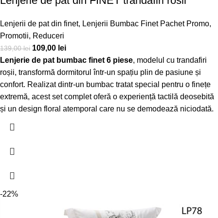
Lenjerie de pat din FINET trandafiri rosii
Lenjerii de pat din finet
,
Lenjerii Bumbac Finet Pachet Promo
,
Promotii
,
Reduceri
109,00
lei
139,00
lei
Lenjerie de pat bumbac finet 6 piese
, modelul cu trandafiri
roșii, transformă dormitorul într-un spațiu plin de pasiune și
confort. Realizat dintr-un bumbac tratat special pentru o finețe
extremă, acest set complet oferă o experiență tactilă deosebită
și un design floral atemporal care nu se demodează niciodată.
-22%