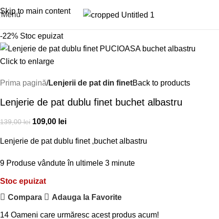
0799996381
Skip to main content
Menu
-22%
Stoc epuizat
Click to enlarge
Prima pagină
Lenjerii de pat din finet
Back to products
Lenjerie de pat dublu finet buchet albastru
109,00
lei
139,00
lei
Lenjerie de pat dublu finet ,buchet albastru
9
Produse vândute în ultimele 3 minute
Stoc epuizat
Compara
Adauga la Favorite
14
Oameni care urmăresc acest produs acum!