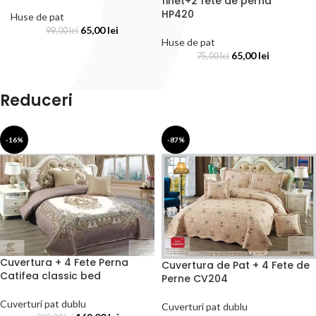
finet+2 fete de perna
HP420
Huse de pat
65,00
lei
99,00
lei
Huse de pat
65,00
lei
75,00
lei
Reduceri
-16%
-87%
Cuvertura + 4 Fete Perna
Cuvertura de Pat + 4 Fete de
Catifea classic bed
Perne CV204
Cuverturi pat dublu
Cuverturi pat dublu