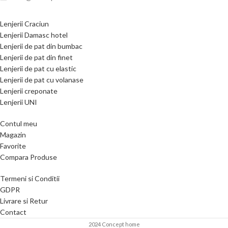
Lenjerii Craciun
Lenjerii Damasc hotel
Lenjerii de pat din bumbac
Lenjerii de pat din finet
Lenjerii de pat cu elastic
Lenjerii de pat cu volanase
Lenjerii creponate
Lenjerii UNI
Contul meu
Magazin
Favorite
Compara Produse
Termeni si Conditii
GDPR
Livrare si Retur
Contact
2024 Concept home