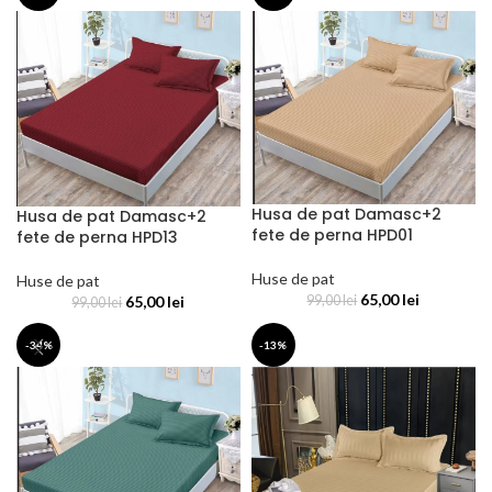
Husa de pat Damasc+2
Husa de pat Damasc+2
fete de perna HPD01
fete de perna HPD13
Huse de pat
Huse de pat
65,00
lei
65,00
lei
99,00
lei
99,00
lei
-34%
-13%