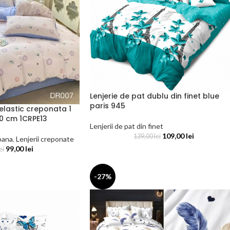
Lenjerie de pat dublu din finet blue
paris 945
 elastic creponata 1
0 cm 1CRPE13
Lenjerii de pat din finet
109,00
lei
139,00
lei
soana
,
Lenjerii creponate
99,00
lei
ei
-27%