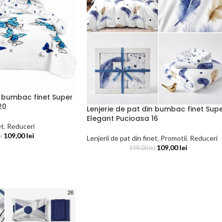
n bumbac finet Super
20
Lenjerie de pat din bumbac finet Sup
Elegant Pucioasa 16
et
,
Reduceri
109,00
lei
i
Lenjerii de pat din finet
,
Promotii
,
Reduceri
109,00
lei
149,00
lei