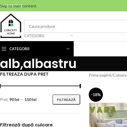
0799996381
Skip to main content
CATEGORII
CATEGORII
alb,albastru
FILTREAZA DUPA PRET
Prima pagină
Culoare
-18%
Preț:
90 lei
—
110 lei
FILTREAZĂ
Filtrează după culoare