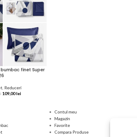
n bumbac finet Super
26
et
,
Reduceri
109,00
lei
i
Contul meu
Magazin
umbac
Favorite
et
Compara Produse