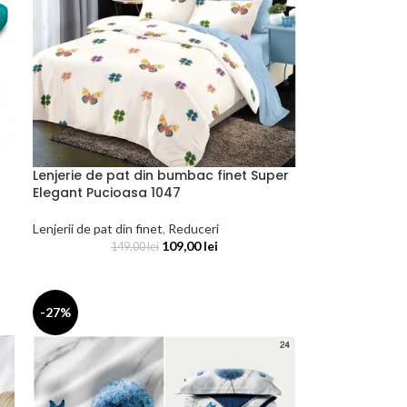
Lenjerie de pat din bumbac finet Super
Elegant Pucioasa 1047
Lenjerii de pat din finet
,
Reduceri
109,00
lei
149,00
lei
-27%