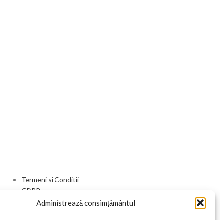
Termeni si Conditii
GDPR
Livrare si Retur
Administrează consimțământul
Contact