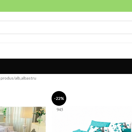
 produs
alb,albastru
-22%