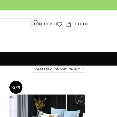
CONTUL MEU
0,00
LEI
-27%