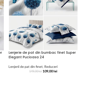
er
Lenjerie de pat din bumbac finet Super
Elegant Pucioasa 24
Lenjerii de pat din finet
,
Reduceri
109,00
lei
149,00
lei