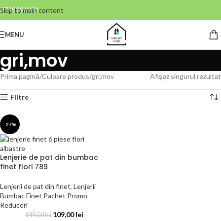
0799996381
Skip to main content
MENU
gri,mov
Prima pagină
Culoare produs
gri,mov
Afișez singurul rezultat
Filtre
-27%
Lenjerie de pat din bumbac
finet flori 789
Lenjerii de pat din finet
,
Lenjerii
Bumbac Finet Pachet Promo
,
Reduceri
109,00
lei
149,00
lei