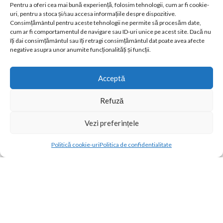
Lenjerii de pat cu elastic
Pentru a oferi cea mai bună experiență, folosim tehnologii, cum ar fi cookie-
Lenjerii de pat cu volanase
uri, pentru a stoca și/sau accesa informațiile despre dispozitive.
Lenjerii creponate
Consimțământul pentru aceste tehnologii ne permite să procesăm date,
cum ar fi comportamentul de navigare sau ID-uri unice pe acest site. Dacă nu
Lenjerii UNI
îți dai consimțământul sau îți retragi consimțământul dat poate avea afecte
negative asupra unor anumite funcționalități și funcții.
Contul meu
Magazin
Favorite
Acceptă
Compara Produse
Refuză
Termeni si Conditii
GDPR
Vezi preferințele
Livrare si Retur
Contact
Contact
Politică cookie-uri
Politica de confidentialitate
Open
Magazin
Filtre
Wishlist
Cos
Contul meu
2024 Concept home
chaty