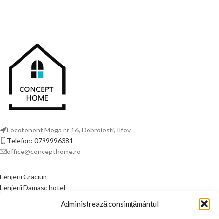
Locotenent Moga nr 16, Dobroiesti, Ilfov
Telefon: 0799996381
office@concepthome.ro
Lenjerii Craciun
Lenjerii Damasc hotel
Lenjerii de pat din bumbac
Administrează consimțământul
Lenjerii de pat din finet