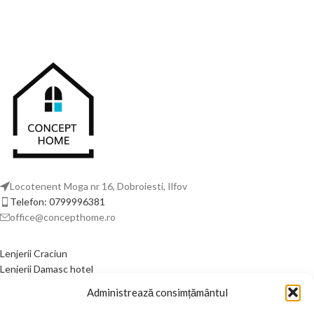
Locotenent Moga nr 16, Dobroiesti, Ilfov
Telefon: 0799996381
office@concepthome.ro
Lenjerii Craciun
Lenjerii Damasc hotel
Lenjerii de pat din bumbac
Administrează consimțământul
Lenjerii de pat din finet