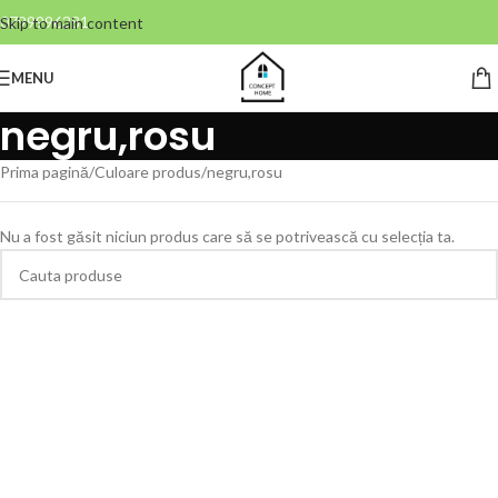
0799996381
Skip to main content
MENU
negru,rosu
Prima pagină
Culoare produs
negru,rosu
Nu a fost găsit niciun produs care să se potrivească cu selecția ta.