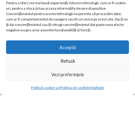
Lenjerii de pat cu elastic
Pentru a oferi cea mai bună experiență, folosim tehnologii, cum ar fi cookie-
Lenjerii de pat cu volanase
uri, pentru a stoca și/sau accesa informațiile despre dispozitive.
Lenjerii creponate
Consimțământul pentru aceste tehnologii ne permite să procesăm date,
cum ar fi comportamentul de navigare sau ID-uri unice pe acest site. Dacă nu
Lenjerii UNI
îți dai consimțământul sau îți retragi consimțământul dat poate avea afecte
negative asupra unor anumite funcționalități și funcții.
Contul meu
Magazin
Favorite
Acceptă
Compara Produse
Refuză
Termeni si Conditii
GDPR
Vezi preferințele
Livrare si Retur
Contact
Contact
Politică cookie-uri
Politica de confidentialitate
Open
Magazin
Filtre
Wishlist
Cos
Contul meu
2024 Concept home
chaty