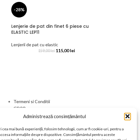
-28%
Lenjerie de pat din finet 6 piese cu
ELASTIC LEP11
Lenjerii de pat cu elastic
115,00
lei
159,00
lei
Termeni si Conditii
GDPR
Livrare si Retur
Administrează consimțământul
Contact
i cea mai bună experiență, folosim tehnologii, cum ar fi cookie-uri, pentru a
 accesa informațiile despre dispozitive. Consimțământul pentru aceste