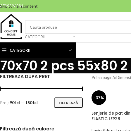
0799996381
Skip to main content
CATEGORII
CATEGORII
70x70 2 pcs 55x80 2
FILTREAZA DUPA PRET
Prima pagină
Dimensi
-37%
Preț:
90 lei
—
150 lei
FILTREAZĂ
Lenjerie de pat din
ELASTIC LEP28
Filtrează după culoare
Lenjerii de pat cu elas