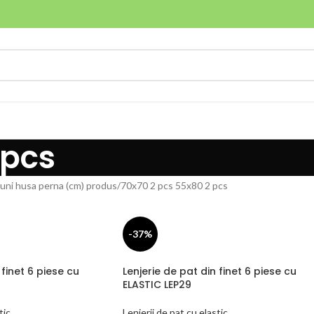
 pcs
uni husa perna (cm) produs
70x70 2 pcs 55x80 2 pcs
-37%
 finet 6 piese cu
Lenjerie de pat din finet 6 piese cu
ELASTIC LEP29
tic
Lenjerii de pat cu elastic