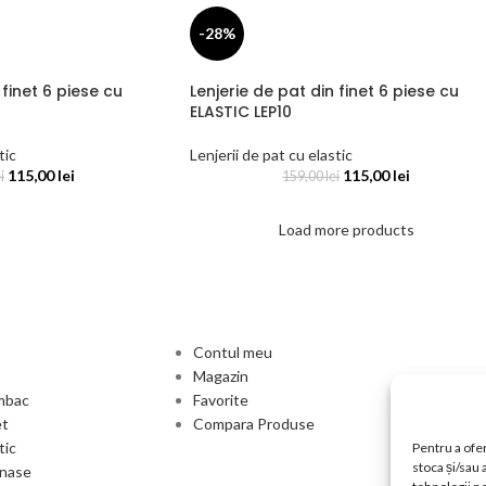
-28%
 finet 6 piese cu
Lenjerie de pat din finet 6 piese cu
ELASTIC LEP10
tic
Lenjerii de pat cu elastic
115,00
lei
115,00
lei
i
159,00
lei
Load more products
Contul meu
Magazin
umbac
Favorite
et
Compara Produse
tic
Pentru a ofer
stoca și/sau
anase