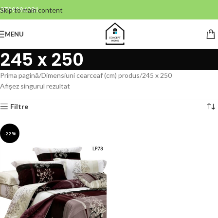
0799996381
Skip to main content
MENU
245 x 250
Prima pagină
Dimensiuni cearceaf (cm) produs
245 x 250
Afișez singurul rezultat
Filtre
-22%