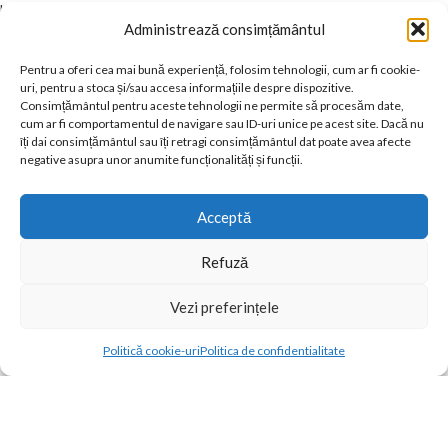
Lenjerii de pat din finet
Administrează consimțământul
Lenjerii de pat cu elastic
Lenjerii de pat cu volanase
Pentru a oferi cea mai bună experiență, folosim tehnologii, cum ar fi cookie-
Lenjerii creponate
uri, pentru a stoca și/sau accesa informațiile despre dispozitive.
Lenjerii UNI
Consimțământul pentru aceste tehnologii ne permite să procesăm date,
cum ar fi comportamentul de navigare sau ID-uri unice pe acest site. Dacă nu
Contul meu
îți dai consimțământul sau îți retragi consimțământul dat poate avea afecte
negative asupra unor anumite funcționalități și funcții.
Magazin
Favorite
Compara Produse
Acceptă
Termeni si Conditii
Refuză
GDPR
Livrare si Retur
Vezi preferințele
Contact
Contact
2024 Concept home
Politică cookie-uri
Politica de confidentialitate
Open
Magazin
Filtre
Wishlist
Cos
Contul meu
chaty