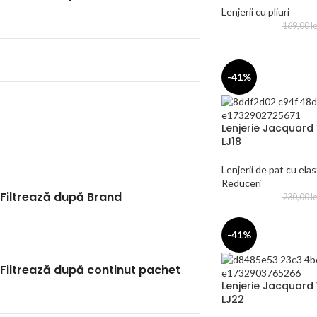
Lenjerii cu pliuri
169,00
le
-41%
Lenjerie Jacquard 
LJ18
Lenjerii de pat cu elas
Reduceri
Filtrează după Brand
230,00
le
-41%
Filtrează după continut pachet
Lenjerie Jacquard 
LJ22