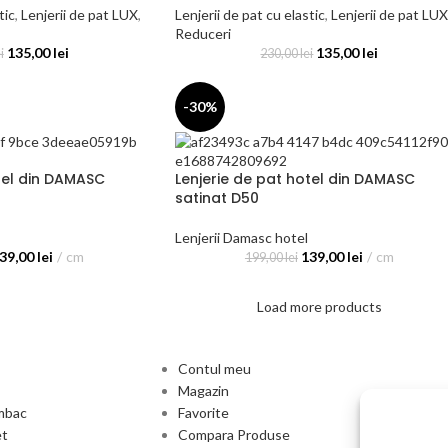
tic
,
Lenjerii de pat LUX
,
Lenjerii de pat cu elastic
,
Lenjerii de pat LUX
Reduceri
135,00
lei
135,00
lei
i
230,00
lei
-30%
tel din DAMASC
Lenjerie de pat hotel din DAMASC
satinat D50
Lenjerii Damasc hotel
39,00
lei
cm
139,00
lei
cm
199,00
lei
Load more products
Contul meu
Magazin
umbac
Favorite
et
Compara Produse