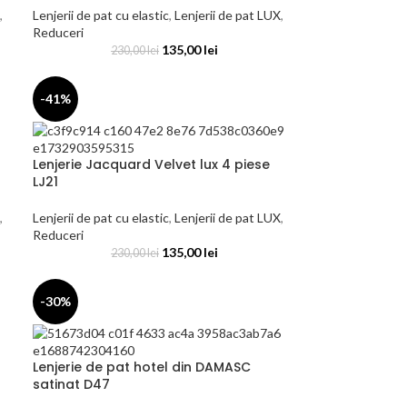
,
Lenjerii de pat cu elastic
,
Lenjerii de pat LUX
,
Reduceri
135,00
lei
230,00
lei
-41%
Lenjerie Jacquard Velvet lux 4 piese
LJ21
,
Lenjerii de pat cu elastic
,
Lenjerii de pat LUX
,
Reduceri
135,00
lei
230,00
lei
-30%
Lenjerie de pat hotel din DAMASC
satinat D47