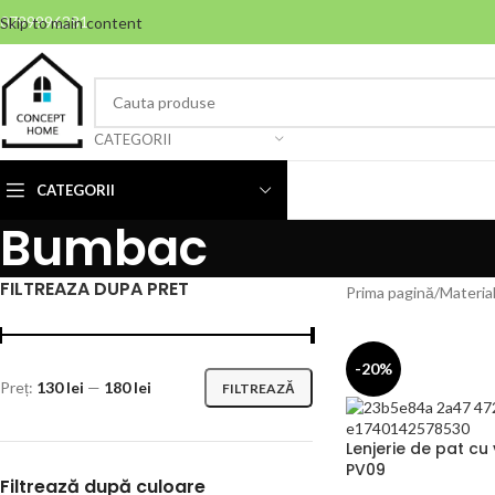
0799996381
Skip to main content
CATEGORII
CATEGORII
Bumbac
FILTREAZA DUPA PRET
Prima pagină
Materia
-20%
Preț:
130 lei
—
180 lei
FILTREAZĂ
Lenjerie de pat cu 
PV09
Filtrează după culoare