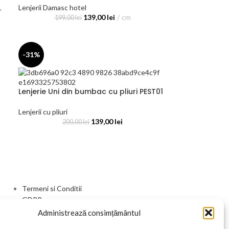
,
Lenjerii Damasc hotel
139,00
lei
cm
199,00
lei
-31%
Lenjerie Uni din bumbac cu pliuri PEST01
Lenjerii cu pliuri
139,00
lei
200,00
lei
Termeni si Conditii
GDPR
Livrare si Retur
Administrează consimțământul
Contact