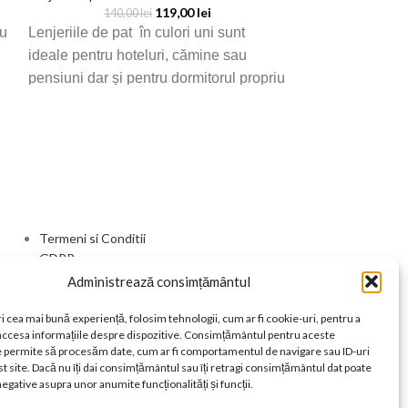
119,00
lei
140,00
lei
Lenjerii de pat cu 
ru
Lenjeriile de pat în culori uni sunt
159,
ideale pentru hoteluri, cămine sau
Lenjerie de pat 
pensiuni dar şi pentru dormitorul propriu
FINET 6 piese
de acasă
Termeni si Conditii
GDPR
Livrare si Retur
Administrează consimțământul
Contact
i cea mai bună experiență, folosim tehnologii, cum ar fi cookie-uri, pentru a
 accesa informațiile despre dispozitive. Consimțământul pentru aceste
e permite să procesăm date, cum ar fi comportamentul de navigare sau ID-uri
t site. Dacă nu îți dai consimțământul sau îți retragi consimțământul dat poate
egative asupra unor anumite funcționalități și funcții.