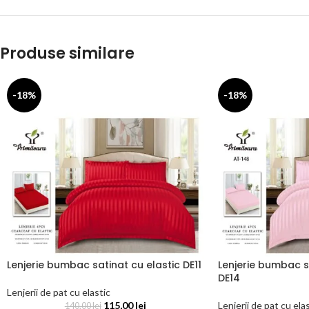
Produse similare
-18%
-18%
Lenjerie bumbac satinat cu elastic DE11
Lenjerie bumbac s
DE14
Lenjerii de pat cu elastic
115,00
lei
Lenjerii de pat cu ela
140,00
lei