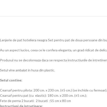
Lenjerie de pat hoteliera neagra Set pentru pat de doua persoane din bu
Au un aspect lucios, ceea ce le confera eleganta, un grad ridicat de delica
Produsul nu se decoloreaza daca se respecta instructiunile de intretiner
Setul vine ambalat in husa din plastic.
Setul contine:
Cearsaf pentru pilota: 200 cm. x 230 cm. (±5 cm.) (se inchide cu fermoar)
Cearsaf pentru pat (cu elastic): 180 cm. x 200 cm. (±5 cm.);
Fete de perna 2 bucati: 2 bucati :55 cm x 80 cm
Instructiuni de intretinere: