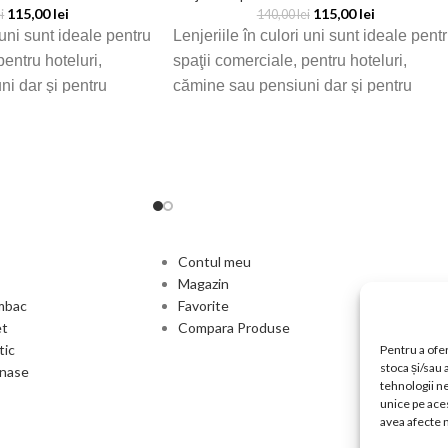
115,00
lei
115,00
lei
i
140,00
lei
 uni sunt ideale pentru
Lenjeriile în culori uni sunt ideale pent
pentru hoteluri,
spaţii comerciale, pentru hoteluri,
i dar şi pentru
cămine sau pensiuni dar şi pentru
 de acasă
dormitorul propriu de acasă
Contul meu
Magazin
umbac
Favorite
et
Compara Produse
tic
Pentru a ofer
stoca și/sau
anase
tehnologii n
unice pe aces
avea afecte n