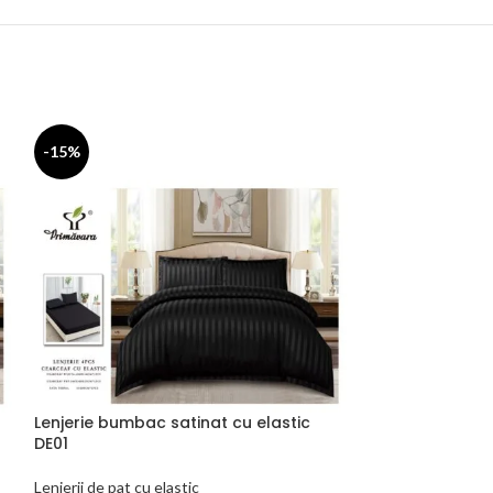
-15%
-25%
Lenjerie bumbac satinat cu elastic
DE01
Lenjerie de pat
Lenjerii de pat cu elastic