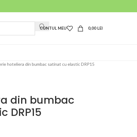
CONTUL MEU
0,00
LEI
erie hoteliera din bumbac satinat cu elastic DRP15
era din bumbac
tic DRP15