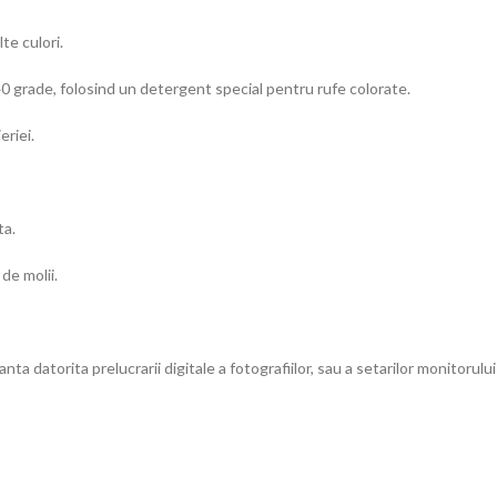
te culori.
0 grade, folosind un detergent special pentru rufe colorate.
eriei.
ta.
 de molii.
ta datorita prelucrarii digitale a fotografiilor, sau a setarilor monitorului