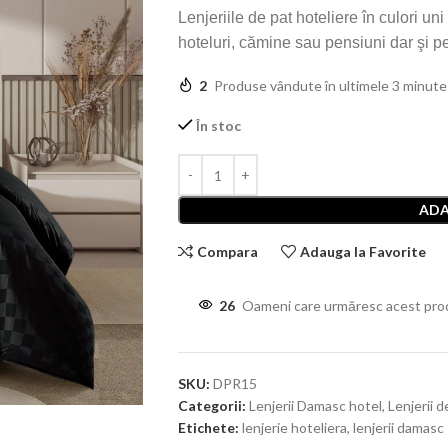
Lenjeriile de pat hoteliere în culori un
hoteluri, cămine sau pensiuni dar şi p
2
Produse vândute în ultimele 3 minute
În stoc
ADA
Compara
Adauga la Favorite
26
Oameni care urmăresc acest pro
SKU:
DPR15
Categorii:
Lenjerii Damasc hotel
,
Lenjerii d
Etichete:
lenjerie hoteliera
,
lenjerii damasc