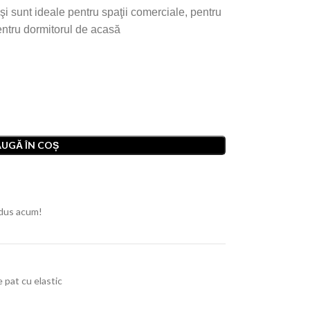
i şi sunt ideale pentru spaţii comerciale, pentru
entru dormitorul de acasă
UGĂ ÎN COȘ
dus acum!
e pat cu elastic