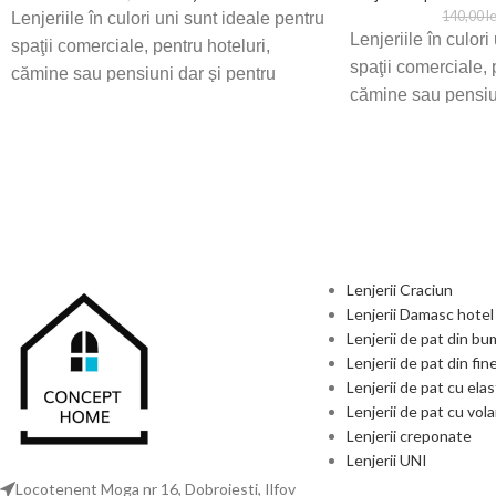
140,00
le
Lenjeriile în culori uni sunt ideale pentru
Lenjeriile în culori
spaţii comerciale, pentru hoteluri,
spaţii comerciale, 
cămine sau pensiuni dar şi pentru
cămine sau pensiun
dormitorul propriu de acasă
dormitorul propriu
Lenjerii Craciun
Lenjerii Damasc hotel
Lenjerii de pat din b
Lenjerii de pat din fin
Lenjerii de pat cu elas
Lenjerii de pat cu vol
Lenjerii creponate
Lenjerii UNI
Locotenent Moga nr 16, Dobroiesti, Ilfov