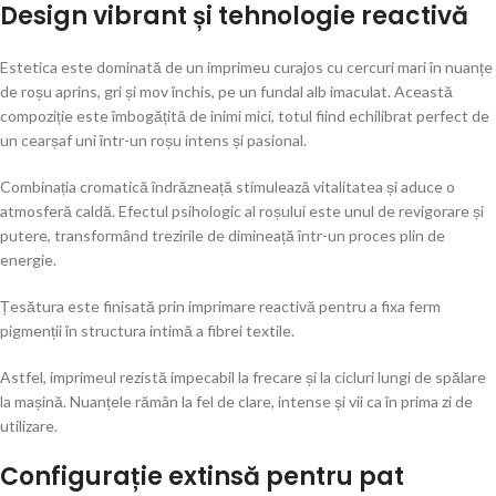
Design vibrant și tehnologie reactivă
Estetica este dominată de un imprimeu curajos cu cercuri mari în nuanțe
de roșu aprins, gri și mov închis, pe un fundal alb imaculat. Această
compoziție este îmbogățită de inimi mici, totul fiind echilibrat perfect de
un cearșaf uni într-un roșu intens și pasional.
Combinația cromatică îndrăzneață stimulează vitalitatea și aduce o
atmosferă caldă. Efectul psihologic al roșului este unul de revigorare și
putere, transformând trezirile de dimineață într-un proces plin de
energie.
Țesătura este finisată prin imprimare reactivă pentru a fixa ferm
pigmenții în structura intimă a fibrei textile.
Astfel, imprimeul rezistă impecabil la frecare și la cicluri lungi de spălare
la mașină. Nuanțele rămân la fel de clare, intense și vii ca în prima zi de
utilizare.
Configurație extinsă pentru pat