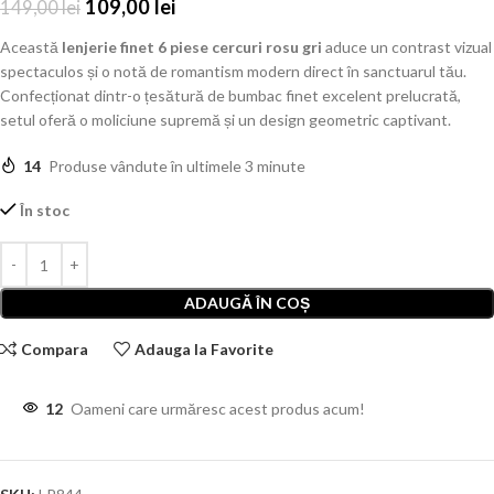
109,00
lei
149,00
lei
Această
lenjerie finet 6 piese cercuri rosu gri
aduce un contrast vizual
spectaculos și o notă de romantism modern direct în sanctuarul tău.
Confecționat dintr-o țesătură de bumbac finet excelent prelucrată,
setul oferă o moliciune supremă și un design geometric captivant.
14
Produse vândute în ultimele 3 minute
În stoc
ADAUGĂ ÎN COȘ
Compara
Adauga la Favorite
12
Oameni care urmăresc acest produs acum!