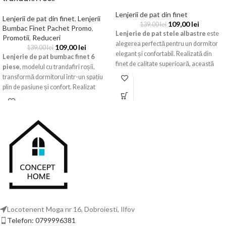
Lenjerii de pat din finet
Lenjerii de pat din finet
,
Lenjerii
109,00
lei
139,00
lei
Bumbac Finet Pachet Promo
,
Lenjerie de pat stele albastre
este
Promotii
,
Reduceri
alegerea perfectă pentru un dormitor
109,00
lei
139,00
lei
elegant și confortabil. Realizată din
Lenjerie de pat bumbac finet 6
finet de calitate superioară, această
piese
, modelul cu trandafiri roșii,
lenjerie impresionează prin fundalul
transformă dormitorul într-un spațiu
albastru intens decorat cu stele albe,
plin de pasiune și confort. Realizat
oferind un aspect modern și relaxant.
dintr-un bumbac tratat special pentru o
Materialul este moale, plăcut la
finețe extremă, acest set complet oferă
atingere, respirabil și rezistent la
o experiență tactilă deosebită și un
utilizări repetate. Setul conține 6 piese,
design floral atemporal care nu se
fiind potrivit pentru paturi matrimoniale
demodează niciodată.
și ideal pentru utilizarea zilnică.
Designul deosebit și culorile vii
transformă această
lenjerie de pat
din finet stele albastre
într-o
alegere excelentă pentru orice
dormitor.
Locotenent Moga nr 16, Dobroiesti, Ilfov
Telefon: 0799996381