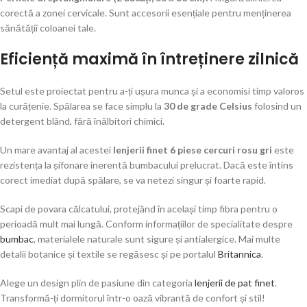
corectă a zonei cervicale. Sunt accesorii esențiale pentru menținerea
sănătății coloanei tale.
Eficiență maximă în întreținere zilnică
Setul este proiectat pentru a-ți ușura munca și a economisi timp valoros
la curățenie. Spălarea se face simplu la
30 de grade Celsius
folosind un
detergent blând, fără înălbitori chimici.
Un mare avantaj al acestei
lenjerii finet 6 piese cercuri rosu gri
este
rezistența la șifonare inerentă bumbacului prelucrat. Dacă este întins
corect imediat după spălare, se va netezi singur și foarte rapid.
Scapi de povara călcatului, protejând în același timp fibra pentru o
perioadă mult mai lungă. Conform informațiilor de specialitate despre
bumbac
, materialele naturale sunt sigure și antialergice. Mai multe
detalii botanice și textile se regăsesc și pe portalul
Britannica
.
Alege un design plin de pasiune din categoria
lenjerii de pat finet
.
Transformă-ți dormitorul într-o oază vibrantă de confort și stil!