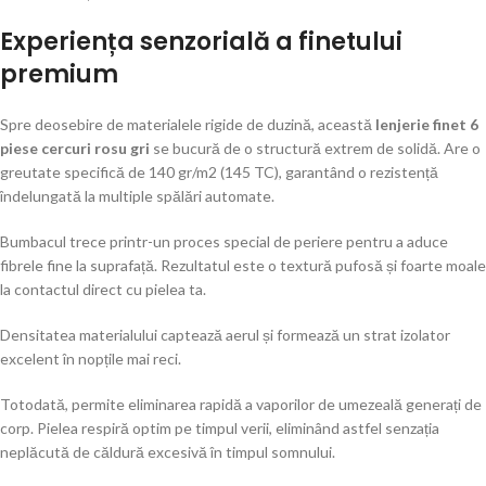
Experiența senzorială a finetului
premium
Spre deosebire de materialele rigide de duzină, această
lenjerie finet 6
piese cercuri rosu gri
se bucură de o structură extrem de solidă. Are o
greutate specifică de 140 gr/m2 (145 TC), garantând o rezistență
îndelungată la multiple spălări automate.
Bumbacul trece printr-un proces special de periere pentru a aduce
fibrele fine la suprafață. Rezultatul este o textură pufosă și foarte moale
la contactul direct cu pielea ta.
Densitatea materialului captează aerul și formează un strat izolator
excelent în nopțile mai reci.
Totodată, permite eliminarea rapidă a vaporilor de umezeală generați de
corp. Pielea respiră optim pe timpul verii, eliminând astfel senzația
neplăcută de căldură excesivă în timpul somnului.