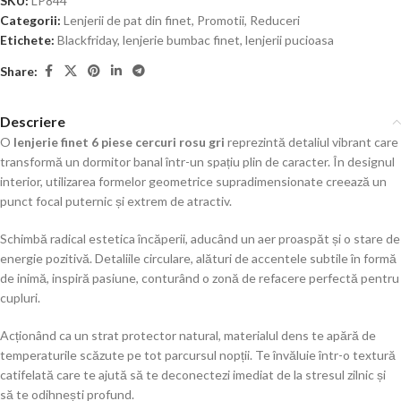
SKU:
LP844
Categorii:
Lenjerii de pat din finet
,
Promotii
,
Reduceri
Etichete:
Blackfriday
,
lenjerie bumbac finet
,
lenjerii pucioasa
Share:
Descriere
O
lenjerie finet 6 piese cercuri rosu gri
reprezintă detaliul vibrant care
transformă un dormitor banal într-un spațiu plin de caracter. În designul
interior, utilizarea formelor geometrice supradimensionate creează un
punct focal puternic și extrem de atractiv.
Schimbă radical estetica încăperii, aducând un aer proaspăt și o stare de
energie pozitivă. Detaliile circulare, alături de accentele subtile în formă
de inimă, inspiră pasiune, conturând o zonă de refacere perfectă pentru
cupluri.
Acționând ca un strat protector natural, materialul dens te apără de
temperaturile scăzute pe tot parcursul nopții. Te învăluie într-o textură
catifelată care te ajută să te deconectezi imediat de la stresul zilnic și
să te odihnești profund.