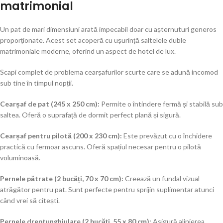
matrimonial
Un pat de mari dimensiuni arată impecabil doar cu așternuturi generos
proporționate. Acest set acoperă cu ușurință saltelele duble
matrimoniale moderne, oferind un aspect de hotel de lux.
Scapi complet de problema cearșafurilor scurte care se adună incomod
sub tine în timpul nopții.
Cearșaf de pat (245 x 250 cm):
Permite o întindere fermă și stabilă sub
saltea. Oferă o suprafață de dormit perfect plană și sigură.
Cearșaf pentru pilotă (200 x 230 cm):
Este prevăzut cu o închidere
practică cu fermoar ascuns. Oferă spațiul necesar pentru o pilotă
voluminoasă.
Pernele pătrate (2 bucăți, 70 x 70 cm):
Creează un fundal vizual
atrăgător pentru pat. Sunt perfecte pentru sprijin suplimentar atunci
când vrei să citești.
Pernele dreptunghiulare (2 bucăți, 55 x 80 cm):
Asigură alinierea