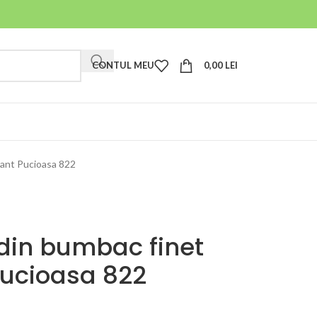
CONTUL MEU
0,00
LEI
gant Pucioasa 822
 din bumbac finet
Pucioasa 822