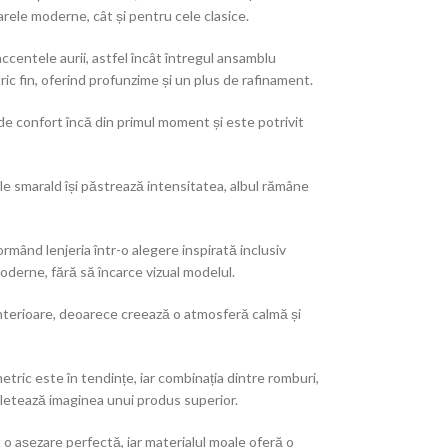
arele moderne, cât și pentru cele clasice.
ccentele aurii, astfel încât întregul ansamblu
c fin, oferind profunzime și un plus de rafinament.
 de confort încă din primul moment și este potrivit
le smarald își păstrează intensitatea, albul rămâne
rmând lenjeria într-o alegere inspirată inclusiv
oderne, fără să încarce vizual modelul.
interioare, deoarece creează o atmosferă calmă și
tric este în tendințe, iar combinația dintre romburi,
mpletează imaginea unui produs superior.
o așezare perfectă, iar materialul moale oferă o