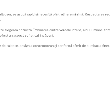
pală ușor, se usucă rapid și necesită o întreținere minimă. Respectarea re
.
ste alegerea potrivită. Îmbinarea dintre verdele intens, albul luminos, tr
oferă un aspect sofisticat încăperii.
de calitate, designul contemporan și confortul oferit de bumbacul finet.