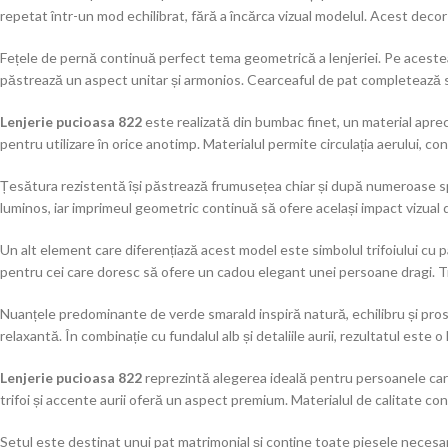
repetat într-un mod echilibrat, fără a încărca vizual modelul. Acest decor
Fețele de pernă continuă perfect tema geometrică a lenjeriei. Pe acestea 
păstrează un aspect unitar și armonios. Cearceaful de pat completează s
Lenjerie pucioasa 822
este realizată din bumbac finet, un material aprec
pentru utilizare în orice anotimp. Materialul permite circulația aerului, co
Țesătura rezistentă își păstrează frumusețea chiar și după numeroase spă
luminos, iar imprimeul geometric continuă să ofere același impact vizual 
Un alt element care diferențiază acest model este simbolul trifoiului cu p
pentru cei care doresc să ofere un cadou elegant unei persoane dragi. Tr
Nuanțele predominante de verde smarald inspiră natură, echilibru și pros
relaxantă. În combinație cu fundalul alb și detaliile aurii, rezultatul este o
Lenjerie pucioasa 822
reprezintă alegerea ideală pentru persoanele care 
trifoi și accente aurii oferă un aspect premium. Materialul de calitate con
Setul este destinat unui pat matrimonial și conține toate piesele neces