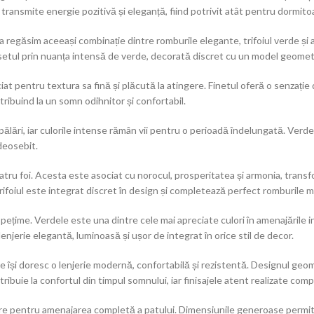
 transmite energie pozitivă și eleganță, fiind potrivit atât pentru dormito
regăsim aceeași combinație dintre romburile elegante, trifoiul verde și a
etul prin nuanța intensă de verde, decorată discret cu un model geometri
iat pentru textura sa fină și plăcută la atingere. Finetul oferă o senzație
ntribuind la un somn odihnitor și confortabil.
lări, iar culorile intense rămân vii pentru o perioadă îndelungată. Verde
deosebit.
atru foi. Acesta este asociat cu norocul, prosperitatea și armonia, transfo
ifoiul este integrat discret în design și completează perfect romburile m
pețime. Verdele este una dintre cele mai apreciate culori în amenajările 
 lenjerie elegantă, luminoasă și ușor de integrat în orice stil de decor.
își doresc o lenjerie modernă, confortabilă și rezistentă. Designul geome
tribuie la confortul din timpul somnului, iar finisajele atent realizate co
are pentru amenajarea completă a patului. Dimensiunile generoase permit 