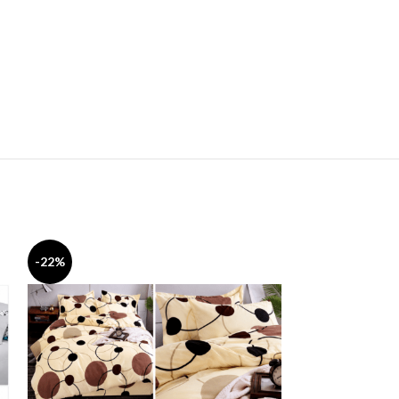
-22%
-45%