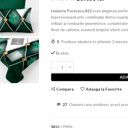
Lenjerie Pucioasa 822
este alegerea perfe
impresionează prin combinația dintre nuanțel
stilizat și romburile geometrice, completate
finet de calitate, această lenjerie oferă con
5
Produse vândute în ultimele 3 minute
În stoc
ADA
Compara
Adauga la Favorite
27
Oameni care urmăresc acest pro
SKU:
LP896