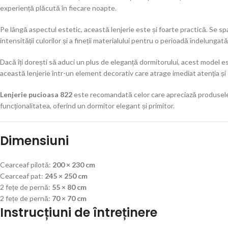
experiență plăcută în fiecare noapte.
Pe lângă aspectul estetic, această lenjerie este și foarte practică. Se s
intensității culorilor și a fineții materialului pentru o perioadă îndelungată
Dacă îți dorești să aduci un plus de eleganță dormitorului, acest model e
această lenjerie într-un element decorativ care atrage imediat atenția și 
Lenjerie pucioasa 822
este recomandată celor care apreciază produsele 
funcționalitatea, oferind un dormitor elegant și primitor.
Dimensiuni
Cearceaf pilotă:
200 × 230 cm
Cearceaf pat:
245 × 250 cm
2 fețe de pernă:
55 × 80 cm
2 fețe de pernă:
70 × 70 cm
Instrucțiuni de întreținere