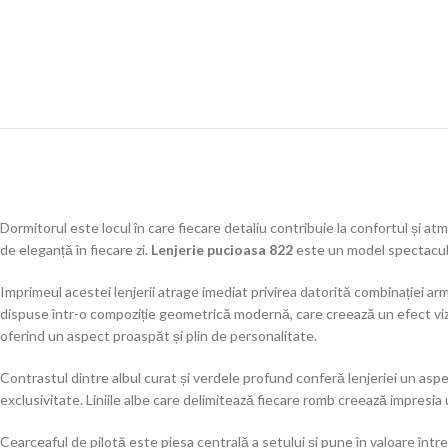
Dormitorul este locul în care fiecare detaliu contribuie la confortul și a
de eleganță în fiecare zi.
Lenjerie pucioasa 822
este un model spectaculos
Imprimeul acestei lenjerii atrage imediat privirea datorită combinației a
dispuse într-o compoziție geometrică modernă, care creează un efect vizual
oferind un aspect proaspăt și plin de personalitate.
Contrastul dintre albul curat și verdele profund conferă lenjeriei un aspe
exclusivitate. Liniile albe care delimitează fiecare romb creează impresi
Cearceaful de pilotă este piesa centrală a setului și pune în valoare într