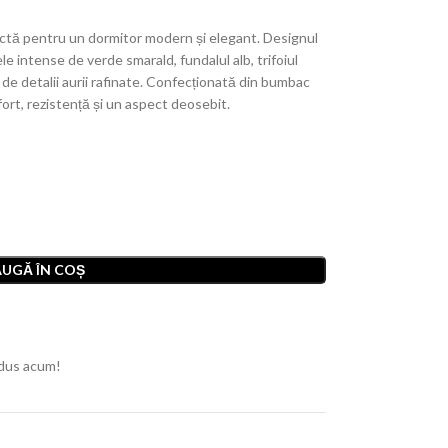
ctă pentru un dormitor modern și elegant. Designul
e intense de verde smarald, fundalul alb, trifoiul
 de detalii aurii rafinate. Confecționată din bumbac
fort, rezistență și un aspect deosebit.
UGĂ ÎN COȘ
dus acum!