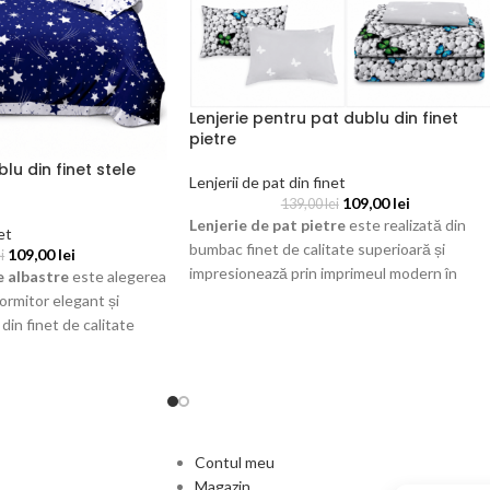
Lenjerie pentru pat dublu din finet
pietre
lu din finet stele
Lenjerii de pat din finet
109,00
lei
139,00
lei
Lenjerie de pat pietre
este realizată din
et
bumbac finet de calitate superioară și
109,00
lei
i
impresionează prin imprimeul modern în
e albastre
este alegerea
nuanțe de gri, decorat cu pietre și fluturi
ormitor elegant și
eleganți. Setul de 6 piese oferă confort,
 din finet de calitate
rezistență și un aspect rafinat, fiind alegerea
enjerie impresionează
perfectă pentru orice dormitor.
u intens decorat cu stele
ct modern și relaxant.
 plăcut la atingere,
la utilizări repetate.
Contul meu
 fiind potrivit pentru
Magazin