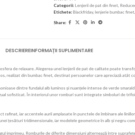
Categorii:
Lenjerii de pat din finet
,
Reducer
Etichete:
Blackfriday
,
lenjerie bumbac finet
Share:
DESCRIERE
INFORMAȚII SUPLIMENTARE
tmosfera de relaxare. Alegerea unei lenjerii de pat de calitate poate trans
, realizat din bumbac finet, destinat persoanelor care apreciază atât co
rmonioase dintre fundalul alb luminos și nuanțele intense de verde smaral
 sofisticat. În interiorul unor romburi sunt integrate simboluri de trifoi
ct rafinat, iar accentele aurii amplasate în punctele de îmbinare ale linii
a unei țesături tridimensionale, iar modelele geometrice în alb și negru 
egul imprimeu. Romburile de diferite dimensiuni alternează între suprafețe 