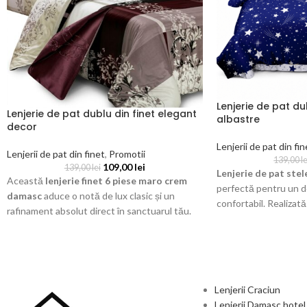
Lenjerie de pat dub
Lenjerie de pat dublu din finet elegant
albastre
decor
Lenjerii de pat din fin
Lenjerii de pat din finet
,
Promotii
139,00
le
109,00
lei
139,00
lei
Lenjerie de pat stel
Această
lenjerie finet 6 piese maro crem
perfectă pentru un d
damasc
aduce o notă de lux clasic și un
confortabil. Realizată
rafinament absolut direct în sanctuarul tău.
superioară, această l
Confecționat dintr-o țesătură de bumbac
prin fundalul albastr
finet premium, setul oferă o moliciune
albe, oferind un aspe
supremă și un design somptuos de inspirație
Materialul este moale,
barocă.
respirabil și rezistent 
Lenjerii Craciun
Setul conține 6 piese,
Lenjerii Damasc hotel