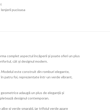
i
,
lenjerii pucioasa
forma complet aspectul încăperii și poate oferi un plus
nfortul, cât și designul modern.
d. Modelul este construit din romburi elegante,
 în patru foi, reprezentate într-un verde vibrant,
lor geometrice adaugă un plus de eleganță și
completează designul contemporan.
albe și verde smarald, iar trifoiul verde apare