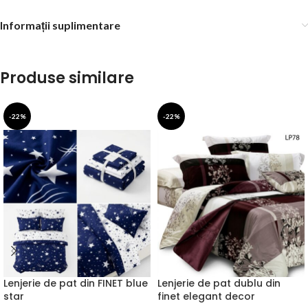
Informații suplimentare
Produse similare
-22%
-22%
Lenjerie de pat din FINET blue
Lenjerie de pat dublu din
star
finet elegant decor