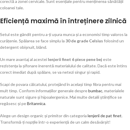
corectă a zonei cervicale. Sunt esențiale pentru menținerea sănătății
coloanei tale.
Eficiență maximă în întreținere zilnică
Setul este gândit pentru a-ți ușura munca și a economisi timp valoros la
curățenie. Spălarea se face simplu la
30 de grade Celsius
folosind un
detergent obișnuit, blând.
Un mare avantaj al acestei
lenjerii finet 6 piese pene bej
este
rezistența la șifonare inerentă materialului de calitate. Dacă este întins
corect imediat după spălare, se va netezi singur și rapid.
Scapi de povara călcatului, protejând în același timp fibra pentru mai
mult timp. Conform informațiilor generale despre
bumbac
, materialele
naturale sunt sigure și hipoalergenice. Mai multe detalii științifice se
regăsesc și pe
Britannica
.
Alege un design organic și primitor din categoria
lenjerii de pat finet
.
Transformă-ți nopțile într-o experiență de un calm desăvârșit!