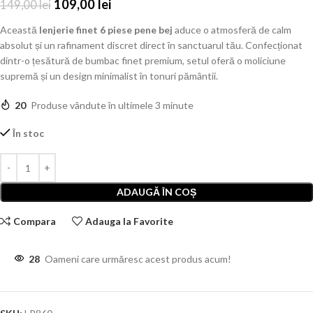
109,00
lei
149,00
lei
Această
lenjerie finet 6 piese pene bej
aduce o atmosferă de calm
absolut și un rafinament discret direct în sanctuarul tău. Confecționat
dintr-o țesătură de bumbac finet premium, setul oferă o moliciune
supremă și un design minimalist în tonuri pământii.
20
Produse vândute în ultimele 3 minute
În stoc
ADAUGĂ ÎN COȘ
Compara
Adauga la Favorite
28
Oameni care urmăresc acest produs acum!