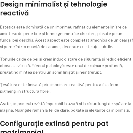
Design minimalist și tehnologie
reactivă
Estetica este dominată de un imprimeu rafinat cu elemente liniare ce
amintesc de pene fine și forme geometrice circulare, plasate pe un
fundal bej deschis. Acest aspect este completat armonios de un cearșaf
și perne într-o nuanță de caramel, decorate cu steluțe subtile.
Tonurile calde de bej și crem induc o stare de siguranță și reduc eficient
oboseala vizuală. Efectul psihologic este unul de calmare profundă,
pregătind mintea pentru un somn liniștit și neîntrerupt.
Țesătura este finisată prin imprimare reactivă pentru a fixa ferm
pigmenții în structura fibrei.
Astfel, imprimeul rezistă impecabil la uzură și la cicluri lungi de spălare la
mașină. Nuanțele rămân la fel de clare, bogate și elegante ca în prima zi.
Configurație extinsă pentru pat
matrimonial