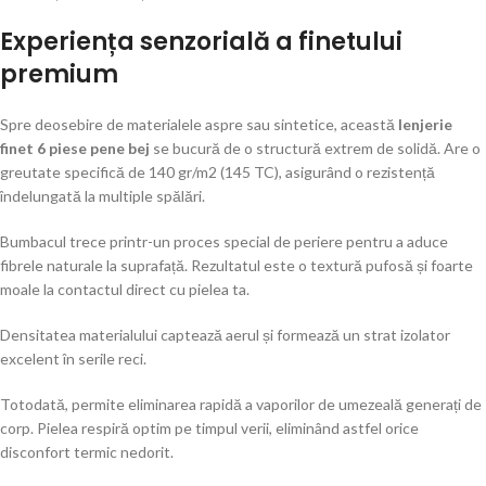
Experiența senzorială a finetului
premium
Spre deosebire de materialele aspre sau sintetice, această
lenjerie
finet 6 piese pene bej
se bucură de o structură extrem de solidă. Are o
greutate specifică de 140 gr/m2 (145 TC), asigurând o rezistență
îndelungată la multiple spălări.
Bumbacul trece printr-un proces special de periere pentru a aduce
fibrele naturale la suprafață. Rezultatul este o textură pufosă și foarte
moale la contactul direct cu pielea ta.
Densitatea materialului captează aerul și formează un strat izolator
excelent în serile reci.
Totodată, permite eliminarea rapidă a vaporilor de umezeală generați de
corp. Pielea respiră optim pe timpul verii, eliminând astfel orice
disconfort termic nedorit.