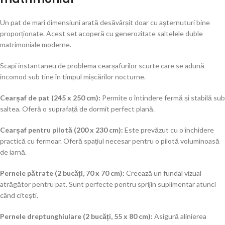
Un pat de mari dimensiuni arată desăvârșit doar cu așternuturi bine
proporționate. Acest set acoperă cu generozitate saltelele duble
matrimoniale moderne.
Scapi instantaneu de problema cearșafurilor scurte care se adună
incomod sub tine în timpul mișcărilor nocturne.
Cearșaf de pat (245 x 250 cm):
Permite o întindere fermă și stabilă sub
saltea. Oferă o suprafață de dormit perfect plană.
Cearșaf pentru pilotă (200 x 230 cm):
Este prevăzut cu o închidere
practică cu fermoar. Oferă spațiul necesar pentru o pilotă voluminoasă
de iarnă.
Pernele pătrate (2 bucăți, 70 x 70 cm):
Creează un fundal vizual
atrăgător pentru pat. Sunt perfecte pentru sprijin suplimentar atunci
când citești.
Pernele dreptunghiulare (2 bucăți, 55 x 80 cm):
Asigură alinierea