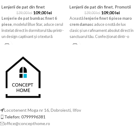
Lenjerii de pat din finet
Lenjerii de pat din finet
,
Promotii
109,00
lei
109,00
lei
139,00
lei
139,00
lei
Lenjerie de pat bumbac finet 6
Această
lenjerie finet 6 piese maro
piese
, modelul Blue Star, aduce cerul
crem damasc
aduce o notă de lux
înstelat direct în dormitorul tău printr-
clasic și un rafinament absolut direct în
un design captivant și o textură
sanctuarul tău. Confecționat dintr-o
incredibil de fină. Acest set complet
țesătură de bumbac finet premium,
oferă confortul termic necesar pentru
setul oferă o moliciune supremă și un
un somn liniștit, fiind realizat din
design somptuos de inspirație barocă.
bumbac tratat special pentru a rezista
utilizării zilnice fără a-și pierde
catifelarea.
Locotenent Moga nr 16, Dobroiesti, Ilfov
Telefon: 0799996381
office@concepthome.ro