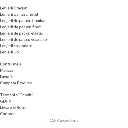
Lenjerii Craciun
Lenjerii Damasc hotel
Lenjerii de pat din bumbac
Lenjerii de pat din finet
Lenjerii de pat cu elastic
Lenjerii de pat cu volanase
Lenjerii creponate
Lenjerii UNI
Contul meu
Magazin
Favorite
Compara Produse
Termeni si Conditii
GDPR
Livrare si Retur
Contact
2024 Concept home