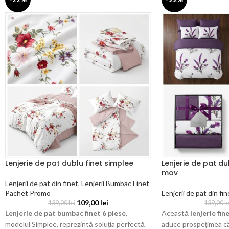
Lenjerie de pat dublu finet simplee
Lenjerie de pat du
mov
Lenjerii de pat din finet
,
Lenjerii Bumbac Finet
Pachet Promo
Lenjerii de pat din fin
109,00
lei
139,00
lei
139,00
le
Lenjerie de pat bumbac finet 6 piese
,
Această
lenjerie fi
modelul Simplee, reprezintă soluția perfectă
aduce prospețimea câ