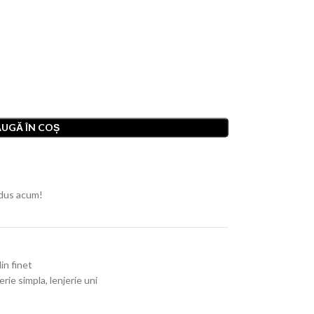
UGĂ ÎN COȘ
dus acum!
din finet
jerie simpla
,
lenjerie uni