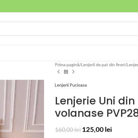
Prima pagină
Lenjerii de pat din finet
Lenjer
Lenjerii Pucioasa
Lenjerie Uni din 
volanase PVP2
125,00
lei
160,00
lei