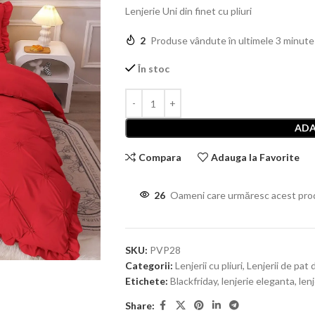
Lenjerie Uni din finet cu pliuri
2
Produse vândute în ultimele 3 minute
În stoc
ADA
Compara
Adauga la Favorite
26
Oameni care urmăresc acest pro
SKU:
PVP28
Categorii:
Lenjerii cu pliuri
,
Lenjerii de pat 
Etichete:
Blackfriday
,
lenjerie eleganta
,
len
Share: