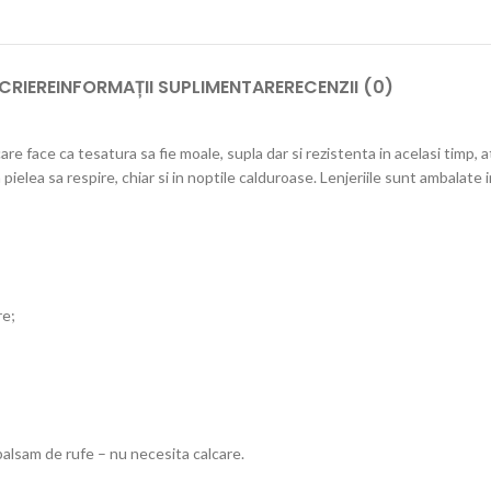
CRIERE
INFORMAȚII SUPLIMENTARE
RECENZII (0)
 face ca tesatura sa fie moale, supla dar si rezistenta in acelasi timp, at
elea sa respire, chiar si in noptile calduroase. Lenjeriile sunt ambalate 
re;
balsam de rufe – nu necesita calcare.