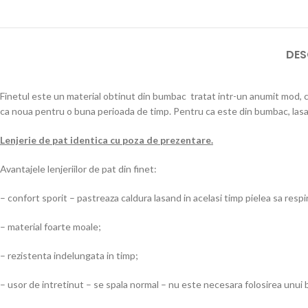
DES
Finetul este un material obtinut din bumbac tratat intr-un anumit mod, care
ca noua pentru o buna perioada de timp. Pentru ca este din bumbac, lasa pi
Lenjerie de pat identica cu poza de prezentare.
Avantajele lenjeriilor de pat din finet:
– confort sporit – pastreaza caldura lasand in acelasi timp pielea sa respi
– material foarte moale;
– rezistenta indelungata in timp;
– usor de intretinut – se spala normal – nu este necesara folosirea unui 