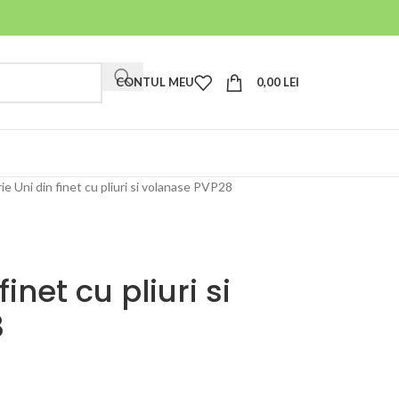
CONTUL MEU
0,00
LEI
ie Uni din finet cu pliuri si volanase PVP28
finet cu pliuri si
8