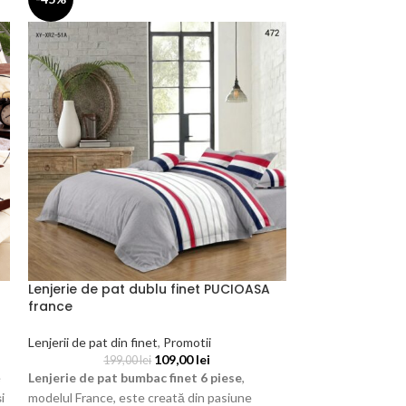
Lenjerie de pat dublu finet PUCIOASA
Lenjerie de pat d
france
Lenjerii de pat din
Lenjerii de pat din finet
,
Promotii
139,
109,00
lei
Lenjerie de pat b
199,00
lei
e
Lenjerie de pat bumbac finet 6 piese
,
modelul Lili, aduc
i
modelul France, este creată din pasiune
delicatețe în inima