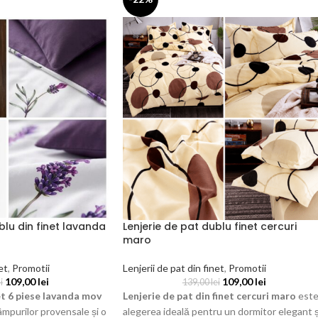
blu din finet lavanda
Lenjerie de pat dublu finet cercuri
maro
et
,
Promotii
Lenjerii de pat din finet
,
Promotii
109,00
lei
109,00
lei
i
139,00
lei
net 6 piese lavanda mov
Lenjerie de pat din finet cercuri maro
est
mpurilor provensale și o
alegerea ideală pentru un dormitor elegant ș