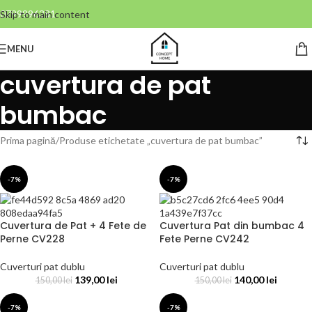
0799996381
Skip to main content
MENU
cuvertura de pat
bumbac
Prima pagină
Produse etichetate „cuvertura de pat bumbac”
-7%
-7%
Cuvertura de Pat + 4 Fete de
Cuvertura Pat din bumbac 4
Perne CV228
Fete Perne CV242
Cuverturi pat dublu
Cuverturi pat dublu
139,00
lei
140,00
lei
150,00
lei
150,00
lei
-7%
-7%