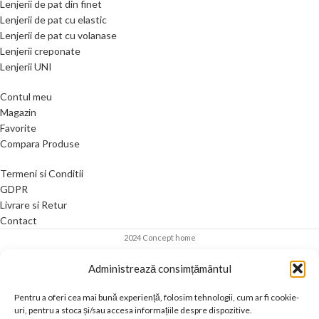
Lenjerii de pat din finet
Lenjerii de pat cu elastic
Lenjerii de pat cu volanase
Lenjerii creponate
Lenjerii UNI
Contul meu
Magazin
Favorite
Compara Produse
Termeni si Conditii
GDPR
Livrare si Retur
Contact
2024 Concept home
Administrează consimțământul
Pentru a oferi cea mai bună experiență, folosim tehnologii, cum ar fi cookie-
uri, pentru a stoca și/sau accesa informațiile despre dispozitive.