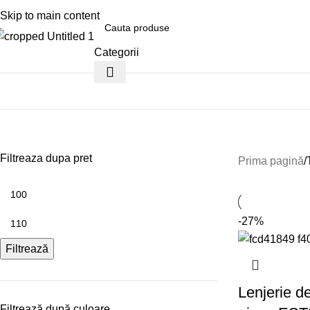
0799996381
Skip to main content
Categorii
ategorii
flori,fluturi
Filtreaza dupa pret
Prima pagină
-27%
Filtrează
Lenjerie d
Filtrează după culoare