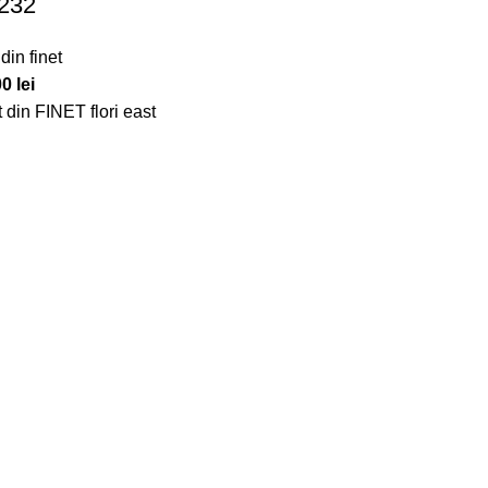
232
din finet
00
lei
 din FINET flori east