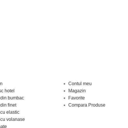
un
Contul meu
c hotel
Magazin
t din bumbac
Favorite
din finet
Compara Produse
 cu elastic
t cu volanase
nate