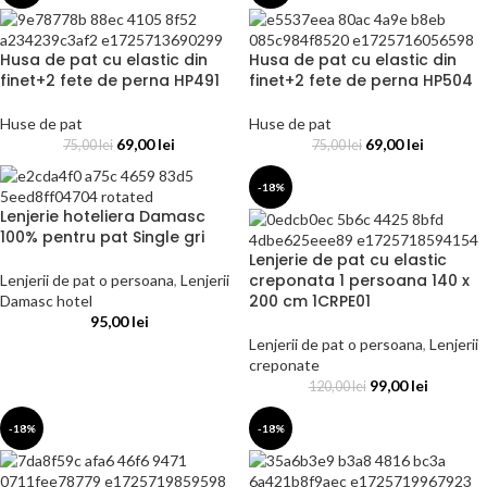
Husa de pat cu elastic din
Husa de pat cu elastic din
finet+2 fete de perna HP491
finet+2 fete de perna HP504
Huse de pat
Huse de pat
69,00
lei
69,00
lei
75,00
lei
75,00
lei
-18%
Lenjerie hoteliera Damasc
100% pentru pat Single gri
Lenjerie de pat cu elastic
creponata 1 persoana 140 x
Lenjerii de pat o persoana
,
Lenjerii
200 cm 1CRPE01
Damasc hotel
95,00
lei
Lenjerii de pat o persoana
,
Lenjerii
creponate
99,00
lei
120,00
lei
-18%
-18%