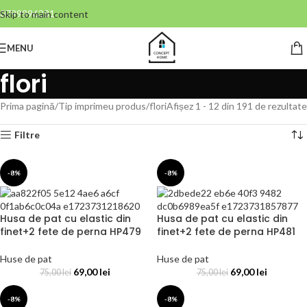
0799996381
Skip to main content
MENU
flori
Prima pagină
Tip imprimeu produs
flori
Afișez 1 - 12 din 191 de rezultate
Filtre
-8%
-8%
Husa de pat cu elastic din
Husa de pat cu elastic din
finet+2 fete de perna HP479
finet+2 fete de perna HP481
Huse de pat
Huse de pat
69,00
lei
69,00
lei
75,00
lei
75,00
lei
-8%
-8%