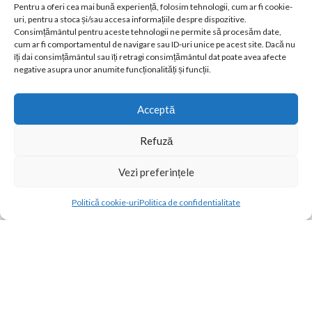
Lenjerii de pat cu elastic
Pentru a oferi cea mai bună experiență, folosim tehnologii, cum ar fi cookie-
Lenjerii de pat cu volanase
uri, pentru a stoca și/sau accesa informațiile despre dispozitive.
Lenjerii creponate
Consimțământul pentru aceste tehnologii ne permite să procesăm date,
cum ar fi comportamentul de navigare sau ID-uri unice pe acest site. Dacă nu
Lenjerii UNI
îți dai consimțământul sau îți retragi consimțământul dat poate avea afecte
negative asupra unor anumite funcționalități și funcții.
Contul meu
Magazin
Favorite
Acceptă
Compara Produse
Refuză
Termeni si Conditii
GDPR
Vezi preferințele
Livrare si Retur
Contact
Contact
Politică cookie-uri
Politica de confidentialitate
Open
Magazin
Filtre
Wishlist
Cos
Contul meu
2024 Concept home
chaty