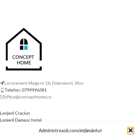
Locotenent Moga nr 16, Dobroiesti, Ilfov
Telefon: 0799996381
office@concepthome.ro
Lenjerii Craciun
Lenjerii Damasc hotel
Lenjerii de pat din bumbac
Administrează consimțământul
Lenjerii de pat din finet