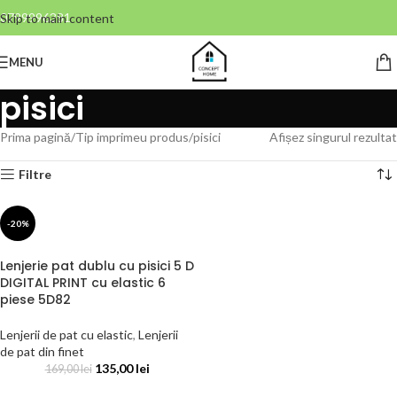
0799996381
Skip to main content
MENU
pisici
Prima pagină
Tip imprimeu produs
pisici
Afișez singurul rezultat
Filtre
-20%
Lenjerie pat dublu cu pisici 5 D
DIGITAL PRINT cu elastic 6
piese 5D82
Lenjerii de pat cu elastic
,
Lenjerii
de pat din finet
135,00
lei
169,00
lei