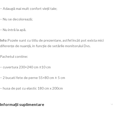
– Adaugă mai mult confort vieții tale;
– Nu se decolorează;
– Nu intră la apă.
Info:
Pozele sunt cu titlu de prezentare, astfel încât pot exista mici
diferențe de nuanță, in funcție de setările monitorului Dvs.
Pachetul contine:
– cuvertura 230×240 cm ±10 cm
– 2 bucati fete de perne 55×80 cm ± 5 cm
– husa de pat cu elastic 180 cm x 200cm
Informații suplimentare