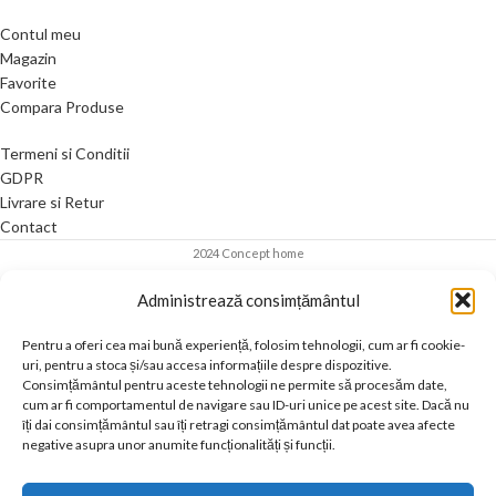
Contul meu
Magazin
Favorite
Compara Produse
Termeni si Conditii
GDPR
Livrare si Retur
Contact
2024 Concept home
Administrează consimțământul
Pentru a oferi cea mai bună experiență, folosim tehnologii, cum ar fi cookie-
uri, pentru a stoca și/sau accesa informațiile despre dispozitive.
Consimțământul pentru aceste tehnologii ne permite să procesăm date,
cum ar fi comportamentul de navigare sau ID-uri unice pe acest site. Dacă nu
îți dai consimțământul sau îți retragi consimțământul dat poate avea afecte
negative asupra unor anumite funcționalități și funcții.