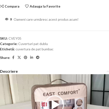
Compara
Adauga la Favorite
9
Oameni care urmăresc acest produs acum!
SKU:
CVEY05
Categorie:
Cuverturi pat dublu
Etichetă:
cuvertura de pat bumbac
Share:
Descriere
Player
video