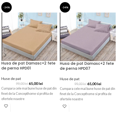
-34%
-34%
Husa de pat Damasc+2 fete
Husa de pat Damasc+2 fete
de perna HPD01
de perna HPD07
Huse de pat
Huse de pat
65,00
lei
65,00
lei
99,00
lei
99,00
lei
Cumpara cele mai bune huse de pat din
Cumpara cele mai bune huse de pat din
finet de la Concepthome si profita de
finet de la Concepthome si profita de
ofertele noastre
ofertele noastre