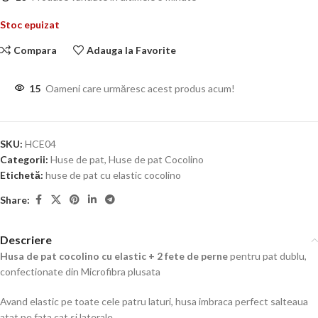
Stoc epuizat
Compara
Adauga la Favorite
15
Oameni care urmăresc acest produs acum!
SKU:
HCE04
Categorii:
Huse de pat
,
Huse de pat Cocolino
Etichetă:
huse de pat cu elastic cocolino
Share:
Descriere
Husa de pat cocolino cu elastic + 2 fete de perne
pentru pat dublu,
confectionate din Microfibra plusata
Avand elastic pe toate cele patru laturi, husa imbraca perfect salteaua
atat pe fata cat si laterale.