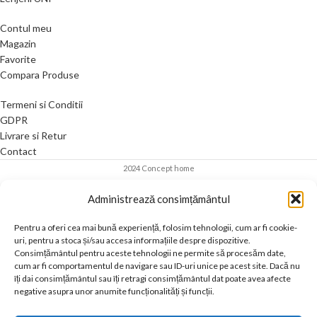
Contul meu
Magazin
Favorite
Compara Produse
Termeni si Conditii
GDPR
Livrare si Retur
Contact
2024 Concept home
Administrează consimțământul
Pentru a oferi cea mai bună experiență, folosim tehnologii, cum ar fi cookie-
uri, pentru a stoca și/sau accesa informațiile despre dispozitive.
Consimțământul pentru aceste tehnologii ne permite să procesăm date,
cum ar fi comportamentul de navigare sau ID-uri unice pe acest site. Dacă nu
îți dai consimțământul sau îți retragi consimțământul dat poate avea afecte
negative asupra unor anumite funcționalități și funcții.