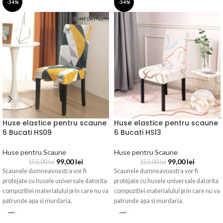
-34%
-34%
Huse elastice pentru scaune
Huse elastice pentru scaune
6 Bucati HS09
6 Bucati HS13
Huse pentru Scaune
Huse pentru Scaune
99,00
lei
99,00
lei
150,00
lei
150,00
lei
Scaunele dumneavoastra vor fi
Scaunele dumneavoastra vor fi
protejate cu husele universale datorita
protejate cu husele universale datorita
compozitiei materialului prin care nu va
compozitiei materialului prin care nu va
patrunde apa si murdaria.
patrunde apa si murdaria.