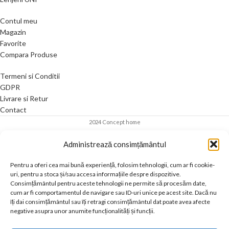
Contul meu
Magazin
Favorite
Compara Produse
Termeni si Conditii
GDPR
Livrare si Retur
Contact
2024 Concept home
Administrează consimțământul
Pentru a oferi cea mai bună experiență, folosim tehnologii, cum ar fi cookie-
uri, pentru a stoca și/sau accesa informațiile despre dispozitive.
Consimțământul pentru aceste tehnologii ne permite să procesăm date,
cum ar fi comportamentul de navigare sau ID-uri unice pe acest site. Dacă nu
îți dai consimțământul sau îți retragi consimțământul dat poate avea afecte
negative asupra unor anumite funcționalități și funcții.