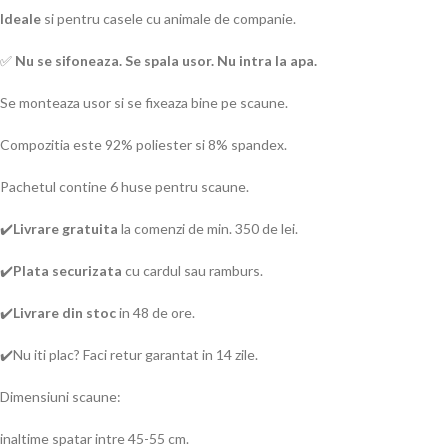
Ideale
si pentru casele cu animale de companie.
✅
Nu se sifoneaza. Se spala usor. Nu intra la apa.
Se monteaza usor si se fixeaza bine pe scaune.
Compozitia este 92% poliester si 8% spandex.
Pachetul contine 6 huse pentru scaune.
✔️
Livrare gratuita
la comenzi de min. 350 de lei.
✔️
Plata securizata
cu cardul sau ramburs.
✔️
Livrare
din stoc
in 48 de ore.
✔️Nu iti plac? Faci retur garantat in 14 zile.
Dimensiuni scaune:
inaltime spatar intre 45-55 cm.