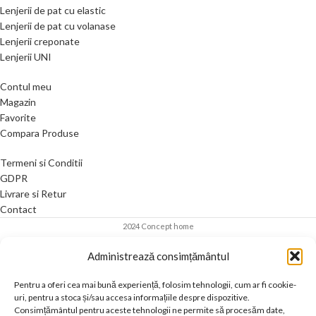
Lenjerii de pat cu elastic
Lenjerii de pat cu volanase
Lenjerii creponate
Lenjerii UNI
Contul meu
Magazin
Favorite
Compara Produse
Termeni si Conditii
GDPR
Livrare si Retur
Contact
2024 Concept home
Administrează consimțământul
Pentru a oferi cea mai bună experiență, folosim tehnologii, cum ar fi cookie-
uri, pentru a stoca și/sau accesa informațiile despre dispozitive.
Consimțământul pentru aceste tehnologii ne permite să procesăm date,