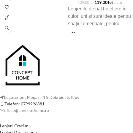
119,00
lei
cm
139,00
lei
Lenjeriile de pat hoteliere în
culori uni şi sunt ideale pentru
spaţii comerciale, pentru
hoteluri, cămine sau pensiuni
dar şi pentru dormitorul de
acasă
Locotenent Moga nr 16, Dobroiesti, Ilfov
Telefon: 0799996381
office@concepthome.ro
Lenjerii Craciun
Lenjerii Damasc hotel