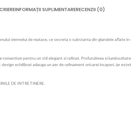
CRIERE
INFORMAȚII SUPLIMENTARE
RECENZII (0)
ului viermelui de matase, ce secreta o substanta din glandele aflate in cor
 romantism pentru un stil elegant si rafinat. Profunzimea si luminozitatea
 design echilibrat adauga un aer de rafinament oricarei incaperi, iar estet
ILE DE INTRETINERE.