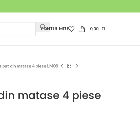
CONTUL MEU
0,00
LEI
de pat din matase 4 piese LM08
 din matase 4 piese