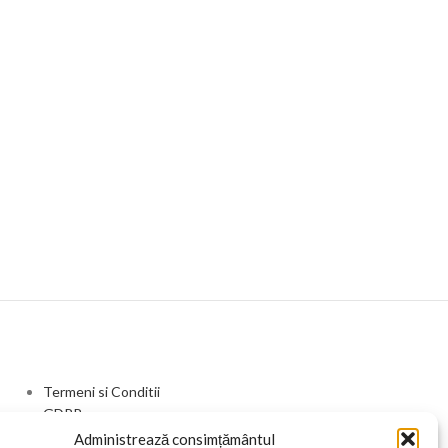
Termeni si Conditii
GDPR
Livrare si Retur
Administrează consimțământul