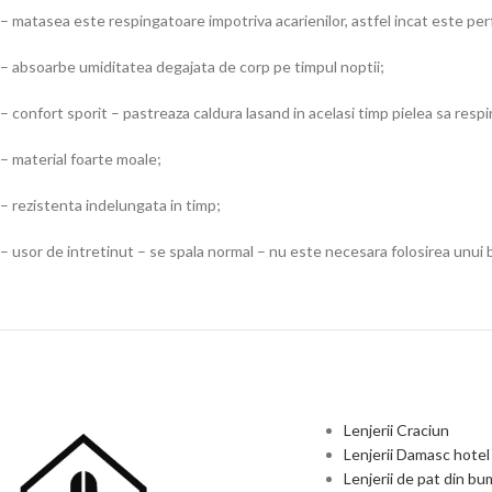
– matasea este respingatoare impotriva acarienilor, astfel incat este perf
– absoarbe umiditatea degajata de corp pe timpul noptii;
– confort sporit – pastreaza caldura lasand in acelasi timp pielea sa respi
– material foarte moale;
– rezistenta indelungata in timp;
– usor de intretinut – se spala normal – nu este necesara folosirea unui 
Lenjerii Craciun
Lenjerii Damasc hotel
Lenjerii de pat din b