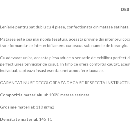
DES
Lenjerie pentru pat dublu cu 4 piese, confectionata din matase satinata.
Matasea este cea mai nobila tesatura, aceasta provine din interiorul cocon
transformandu-se intr-un bifilament cunoscut sub numele de borangic.
Cu adevarat unica, aceasta piesa aduce o senzatie de echilibru perfect de
perfectiunea tehnicilor de cusut. In timp ce ofera confortul cautat, acest
individual, capteaza insasi esenta unei atmosfere luxoase.
GARANTAT NU SE DECOLOREAZA DACA SE RESPECTA INSTRUCTIUN
Compozitia materialului:
100% matase satinata
Grosime material:
110 gr/m2
Densitate material:
145 TC