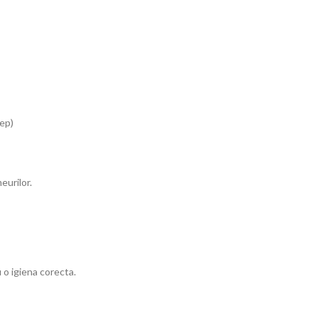
lep)
eurilor.
 o igiena corecta.