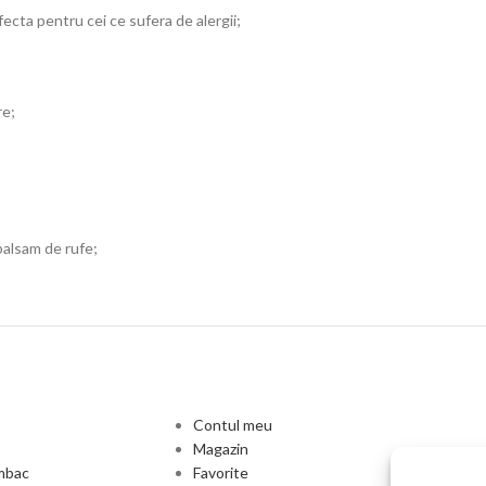
ecta pentru cei ce sufera de alergii;
re;
balsam de rufe;
Contul meu
Magazin
umbac
Favorite