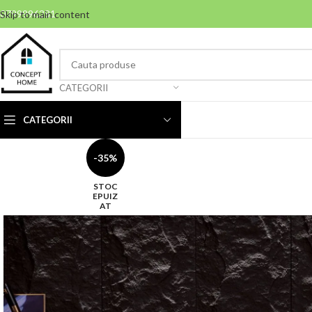
0799996381
Skip to main content
CATEGORII
CATEGORII
-35%
STOC
EPUIZ
AT