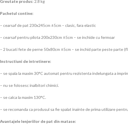
Greutate produs:
2.8 kg
Pachetul contine:
– cearsaf de pat 230x245cm ±5cm – clasic, fara elastic
– cearsaf pentru pilota 200x230cm ±5cm – se inchide cu fermoar
– 2 bucati fete de perne 50x80cm ±5cm – se inchid parte peste parte (f
Instructiuni de intretinere:
– se spala la maxim 30°C automat pentru rezistenta indelungata a imprim
– nu se folosesc inalbitori chimici.
– se calca la maxim 130°C.
– se recomanda ca produsul sa fie spalat inainte de prima utilizare pentru
Avantajele lenjeriilor de pat din matase: