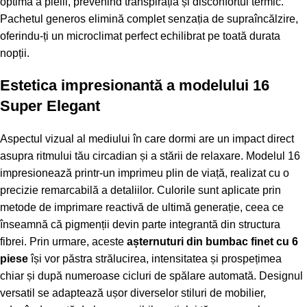
optimă a pielii, prevenind transpirația și disconfortul termic.
Pachetul generos elimină complet senzația de supraîncălzire,
oferindu-ți un microclimat perfect echilibrat pe toată durata
nopții.
Estetica impresionantă a modelului 16
Super Elegant
Aspectul vizual al mediului în care dormi are un impact direct
asupra ritmului tău circadian și a stării de relaxare. Modelul 16
impresionează printr-un imprimeu plin de viață, realizat cu o
precizie remarcabilă a detaliilor. Culorile sunt aplicate prin
metode de imprimare reactivă de ultimă generație, ceea ce
înseamnă că pigmenții devin parte integrantă din structura
fibrei. Prin urmare, aceste
așternuturi din bumbac finet cu 6
piese
își vor păstra strălucirea, intensitatea și prospețimea
chiar și după numeroase cicluri de spălare automată. Designul
versatil se adaptează ușor diverselor stiluri de mobilier,