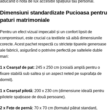
aducând o notă de lux accesibil spațiului tău personal.
Dimensiuni standardizate Pucioasa pentru
paturi matrimoniale
Pentru un efect vizual impecabil și un confort lipsit de
compromisuri, este crucial ca textilele să aibă dimensiunile
corecte. Acest pachet respectă cu strictețe tiparele generoase
ale fabricii, asigurând o potrivire perfectă pe saltelele duble
mari:
1 x Cearșaf de pat:
245 x 250 cm (croială amplă pentru o
fixare stabilă sub saltea și un aspect neted pe suprafața de
dormit).
1 x Cearșaf pilotă:
200 x 230 cm (dimensiune ideală pentru
pilotele spațioase de două persoane).
2 x Fețe de pernă:
70 x 70 cm (formatul pătrat standard,