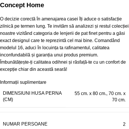
Concept Home
O decizie corectă în amenajarea casei îți aduce o satisfacție
zilnică pe termen lung. Te invităm să analizezi și restul colecției
noastre vizitând categoria de
lenjerii de pat finet
pentru a găsi
exact designul care te reprezintă cel mai bine. Comandând
modelul 16, aduci în locuința ta rafinamentul, calitatea
inconfundabilă și garanția unui produs premium.
Îmbunătățește-ți calitatea odihnei și răsfață-te cu un confort de
excepție chiar din această seară!
Informații suplimentare
DIMENSIUNI HUSA PERNA
55 cm. x 80 cm.
,
70 cm. x
(CM)
70 cm.
NUMAR PERSOANE
2