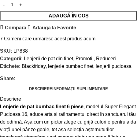
ADAUGĂ ÎN COȘ
Compara
Adauga la Favorite
7
Oameni care urmăresc acest produs acum!
SKU:
LP838
Categorii:
Lenjerii de pat din finet
,
Promotii
,
Reduceri
Etichete:
Blackfriday
,
lenjerie bumbac finet
,
lenjerii pucioasa
Share:
DESCRIERE
INFORMAȚII SUPLIMENTARE
Descriere
Lenjerie de pat bumbac finet 6 piese
, modelul Super Elegant
Pucioasa 16, aduce arta și rafinamentul direct în sanctuarul tău
de odihnă. Așa cum un pictor alege cu grijă culorile pentru a da
viață unei pânze goale, tot așa selecția așternuturilor