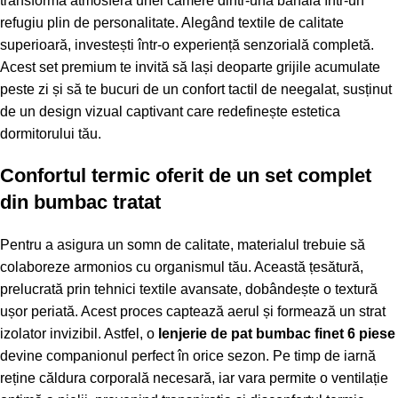
transformă atmosfera unei camere dintr-una banală într-un
refugiu plin de personalitate. Alegând textile de calitate
superioară, investești într-o experiență senzorială completă.
Acest set premium te invită să lași deoparte grijile acumulate
peste zi și să te bucuri de un confort tactil de neegalat, susținut
de un design vizual captivant care redefinește estetica
dormitorului tău.
Confortul termic oferit de un set complet
din bumbac tratat
Pentru a asigura un somn de calitate, materialul trebuie să
colaboreze armonios cu organismul tău. Această țesătură,
prelucrată prin tehnici textile avansate, dobândește o textură
ușor periată. Acest proces captează aerul și formează un strat
izolator invizibil. Astfel, o
lenjerie de pat bumbac finet 6 piese
devine companionul perfect în orice sezon. Pe timp de iarnă
reține căldura corporală necesară, iar vara permite o ventilație