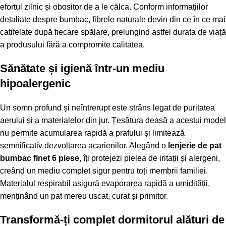
efortul zilnic și obositor de a le călca. Conform informațiilor
detaliate despre
bumbac
, fibrele naturale devin din ce în ce mai
catifelate după fiecare spălare, prelungind astfel durata de viață
a produsului fără a compromite calitatea.
Sănătate și igienă într-un mediu
hipoalergenic
Un somn profund și neîntrerupt este strâns legat de puritatea
aerului și a materialelor din jur. Țesătura deasă a acestui model
nu permite acumularea rapidă a prafului și limitează
semnificativ dezvoltarea acarienilor. Alegând o
lenjerie de pat
bumbac finet 6 piese
, îți protejezi pielea de iritații și alergeni,
creând un mediu complet sigur pentru toți membrii familiei.
Materialul respirabil asigură evaporarea rapidă a umidității,
menținând un pat mereu uscat, curat și primitor.
Transformă-ți complet dormitorul alături de