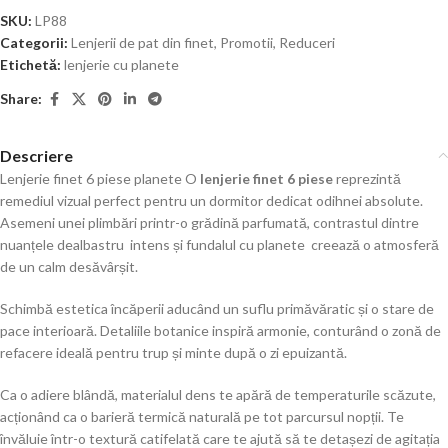
SKU:
LP88
Categorii:
Lenjerii de pat din finet
,
Promotii
,
Reduceri
Etichetă:
lenjerie cu planete
Share:
Descriere
Lenjerie finet 6 piese planete O
lenjerie finet 6 piese
reprezintă
remediul vizual perfect pentru un dormitor dedicat odihnei absolute.
Asemeni unei plimbări printr-o grădină parfumată, contrastul dintre
nuanțele dealbastru intens și fundalul cu planete creează o atmosferă
de un calm desăvârșit.
Schimbă estetica încăperii aducând un suflu primăvăratic și o stare de
pace interioară. Detaliile botanice inspiră armonie, conturând o zonă de
refacere ideală pentru trup și minte după o zi epuizantă.
Ca o adiere blândă, materialul dens te apără de temperaturile scăzute,
acționând ca o barieră termică naturală pe tot parcursul nopții. Te
învăluie într-o textură catifelată care te ajută să te detașezi de agitația