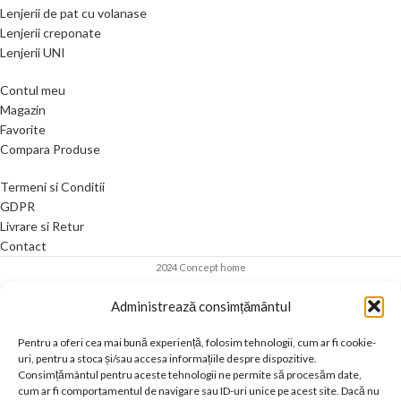
Lenjerii de pat cu volanase
Lenjerii creponate
Lenjerii UNI
Contul meu
Magazin
Favorite
Compara Produse
Termeni si Conditii
GDPR
Livrare si Retur
Contact
2024 Concept home
Administrează consimțământul
Pentru a oferi cea mai bună experiență, folosim tehnologii, cum ar fi cookie-
uri, pentru a stoca și/sau accesa informațiile despre dispozitive.
Consimțământul pentru aceste tehnologii ne permite să procesăm date,
cum ar fi comportamentul de navigare sau ID-uri unice pe acest site. Dacă nu