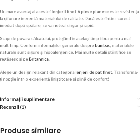
Un mare avantaj al acestei
lenjerii finet 6 piese planete
este rezistența
la șifonare inerentă materialului de calitate. Dacă este întins corect
imediat după spălare, se va netezi singur și rapid.
Scapi de povara călcatului, protejând în același timp fibra pentru mai
mult timp. Conform informațiilor generale despre
bumbac
, materialele
naturale sunt sigure și hipoalergenice. Mai multe detalii științifice se
regăsesc și pe
Britannica
.
Alege un design relaxant din categoria
lenjerii de pat finet
. Transformă-
ți nopțile într-o experiență liniștitoare și plină de confort!
Informații suplimentare
Recenzii (1)
Produse similare