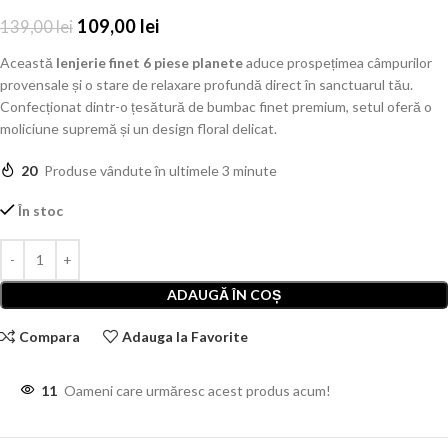
109,00
lei
139,00
lei
Această
lenjerie finet 6 piese planete
aduce prospețimea câmpurilor
provensale și o stare de relaxare profundă direct în sanctuarul tău.
Confecționat dintr-o țesătură de bumbac finet premium, setul oferă o
moliciune supremă și un design floral delicat.
20
Produse vândute în ultimele 3 minute
În stoc
ADAUGĂ ÎN COȘ
Compara
Adauga la Favorite
11
Oameni care urmăresc acest produs acum!