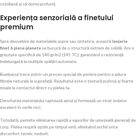
cotidiană și să dormi profund.
Experiența senzorială a finetului
premium
Spre deosebire de materialele aspre sau sintetice, această
lenjerie
finet 6 piese planete
se bucură de o structură extrem de solidă. Are o
greutate specifică de 140 gr/m2 (145 TC), garantând o rezistență
îndelungată la multiple spălări automate.
Bumbacul trece printr-un proces special de periere pentru a aduce
fibrele naturale la suprafață. Rezultatul este o textură pufosă și foarte
moale la contactul direct cu pielea ta.
Densitatea materialului captează aerul și formează un strat izolator
excelent în serile reci.
Totodată, permite eliminarea rapidă a vaporilor de umezeală generați de
corp. Pielea respiră optim pe timpul verii, eliminând astfel orice
disconfort termic nedorit.