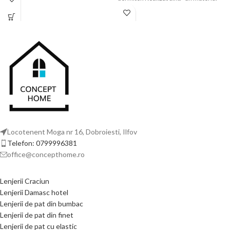
albastru intens decorat cu stele albe,
extrem de moale și rezistent, acest set
oferind un aspect modern și relaxant.
complet oferă o experiență tactilă de
Materialul este moale, plăcut la
lux, fiind alegerea ideală pentru
atingere, respirabil și rezistent la
persoanele care caută un echilibru
utilizări repetate. Setul conține 6 piese,
între un design sofisticat și un confort
fiind potrivit pentru paturi matrimoniale
termic optim.
și ideal pentru utilizarea zilnică.
Designul deosebit și culorile vii
transformă această
lenjerie de pat
din finet stele albastre
într-o
alegere excelentă pentru orice
dormitor.
Locotenent Moga nr 16, Dobroiesti, Ilfov
Telefon: 0799996381
office@concepthome.ro
Lenjerii Craciun
Lenjerii Damasc hotel
Lenjerii de pat din bumbac
Lenjerii de pat din finet
Lenjerii de pat cu elastic