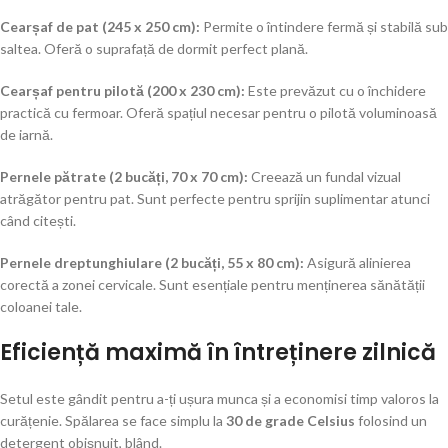
Cearșaf de pat (245 x 250 cm):
Permite o întindere fermă și stabilă sub
saltea. Oferă o suprafață de dormit perfect plană.
Cearșaf pentru pilotă (200 x 230 cm):
Este prevăzut cu o închidere
practică cu fermoar. Oferă spațiul necesar pentru o pilotă voluminoasă
de iarnă.
Pernele pătrate (2 bucăți, 70 x 70 cm):
Creează un fundal vizual
atrăgător pentru pat. Sunt perfecte pentru sprijin suplimentar atunci
când citești.
Pernele dreptunghiulare (2 bucăți, 55 x 80 cm):
Asigură alinierea
corectă a zonei cervicale. Sunt esențiale pentru menținerea sănătății
coloanei tale.
Eficiență maximă în întreținere zilnică
Setul este gândit pentru a-ți ușura munca și a economisi timp valoros la
curățenie. Spălarea se face simplu la
30 de grade Celsius
folosind un
detergent obișnuit, blând.