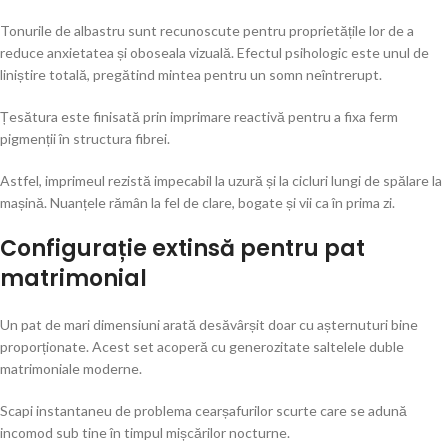
Tonurile de albastru sunt recunoscute pentru proprietățile lor de a
reduce anxietatea și oboseala vizuală. Efectul psihologic este unul de
liniștire totală, pregătind mintea pentru un somn neîntrerupt.
Țesătura este finisată prin imprimare reactivă pentru a fixa ferm
pigmenții în structura fibrei.
Astfel, imprimeul rezistă impecabil la uzură și la cicluri lungi de spălare la
mașină. Nuanțele rămân la fel de clare, bogate și vii ca în prima zi.
Configurație extinsă pentru pat
matrimonial
Un pat de mari dimensiuni arată desăvârșit doar cu așternuturi bine
proporționate. Acest set acoperă cu generozitate saltelele duble
matrimoniale moderne.
Scapi instantaneu de problema cearșafurilor scurte care se adună
incomod sub tine în timpul mișcărilor nocturne.