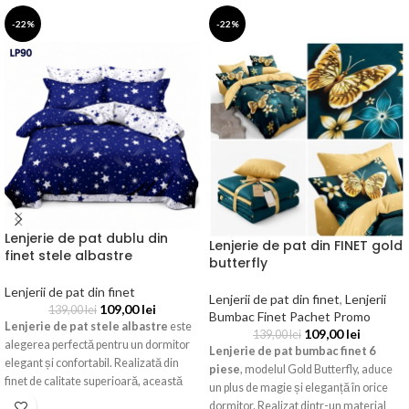
-22%
-22%
Lenjerie de pat dublu din
Lenjerie de pat din FINET gold
finet stele albastre
butterfly
Lenjerii de pat din finet
Lenjerii de pat din finet
,
Lenjerii
109,00
lei
139,00
lei
Bumbac Finet Pachet Promo
Lenjerie de pat stele albastre
este
109,00
lei
139,00
lei
alegerea perfectă pentru un dormitor
Lenjerie de pat bumbac finet 6
elegant și confortabil. Realizată din
piese
, modelul Gold Butterfly, aduce
finet de calitate superioară, această
un plus de magie și eleganță în orice
lenjerie impresionează prin fundalul
dormitor. Realizat dintr-un material