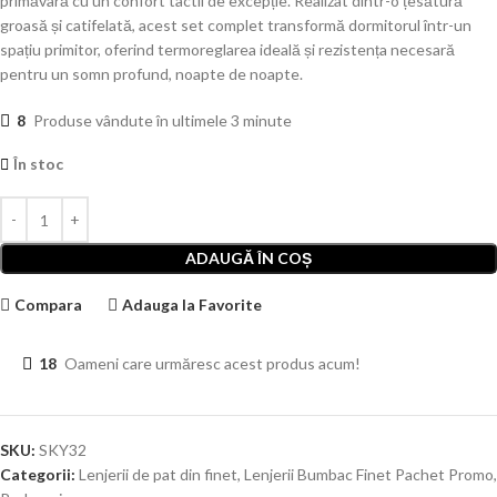
primăvară cu un confort tactil de excepție. Realizat dintr-o țesătură
groasă și catifelată, acest set complet transformă dormitorul într-un
spațiu primitor, oferind termoreglarea ideală și rezistența necesară
pentru un somn profund, noapte de noapte.
8
Produse vândute în ultimele 3 minute
În stoc
ADAUGĂ ÎN COȘ
Compara
Adauga la Favorite
18
Oameni care urmăresc acest produs acum!
SKU:
SKY32
Categorii:
Lenjerii de pat din finet
,
Lenjerii Bumbac Finet Pachet Promo
,