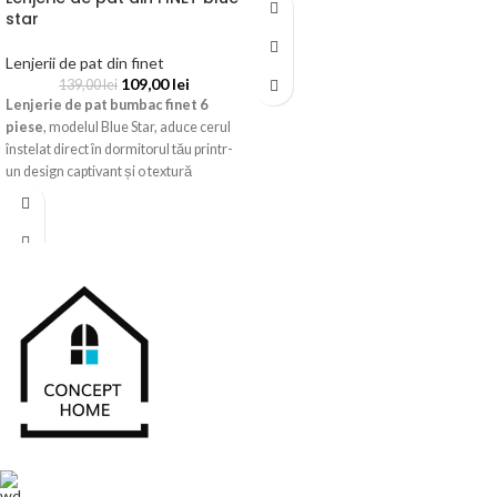
star
albastru intens decorat cu stele albe,
oferind un aspect modern și relaxant.
Lenjerii de pat din finet
Materialul este moale, plăcut la
109,00
lei
139,00
lei
atingere, respirabil și rezistent la
Lenjerie de pat bumbac finet 6
utilizări repetate. Setul conține 6 piese,
piese
, modelul Blue Star, aduce cerul
fiind potrivit pentru paturi matrimoniale
înstelat direct în dormitorul tău printr-
și ideal pentru utilizarea zilnică.
un design captivant și o textură
Designul deosebit și culorile vii
incredibil de fină. Acest set complet
transformă această
lenjerie de pat
oferă confortul termic necesar pentru
din finet stele albastre
într-o
un somn liniștit, fiind realizat din
alegere excelentă pentru orice
bumbac tratat special pentru a rezista
dormitor.
utilizării zilnice fără a-și pierde
catifelarea.