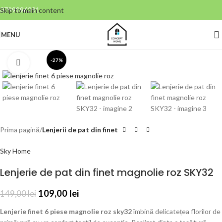
0799996381
Skip to main content
MENU
-27%
Click to enlarge
Prima pagină
Lenjerii de pat din finet
Sky Home
Lenjerie de pat din finet magnolie roz SKY32
109,00
lei
149,00
lei
Lenjerie finet 6 piese magnolie roz sky32
îmbină delicatețea florilor de