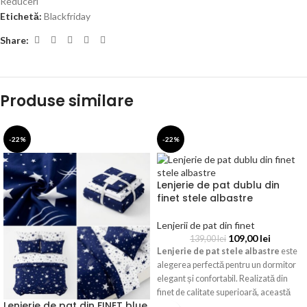
Reduceri
Etichetă:
Blackfriday
Share:
Produse similare
-22%
-22%
Lenjerie de pat dublu din
finet stele albastre
Lenjerii de pat din finet
109,00
lei
139,00
lei
Lenjerie de pat stele albastre
este
alegerea perfectă pentru un dormitor
elegant și confortabil. Realizată din
finet de calitate superioară, această
Lenjerie de pat din FINET blue
lenjerie impresionează prin fundalul