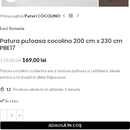
Prima pagină
Paturi COCOLINO
East Romania
Patura pufoasa cocolino 200 cm x 230 cm
PBE17
169,00
lei
179,00
lei
Patura cocolino cu blanita are o textura pufoasa si catifelata ,ideala
pentru a te incalzi in zilele friguroase.
12
Produse vândute în ultimele 3 minute
În stoc
ADAUGĂ ÎN COȘ