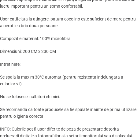
lucru important pentru un somn confortabil.
Usor catifelata la atingere, patura cocolino este suficient de mare pentru
a ocroti cu brio doua persoane.
Compozitie material: 100% microfibra
Dimensiuni: 200 CM x 230 CM
Intretinere:
Se spala la maxim 30°C automat (pentru rezistenta indelungata a
culorilor vii).
Nu se folosesc inalbitori chimici.
Se recomanda ca toate produsele sa fie spalate inainte de prima utilizare
pentru o igiena corecta.
INFO: Culorile pot fi usor diferite de poza de prezentare datorita
prelucrarii digitale a fotografiilor si a setarii monitorului sau displayului