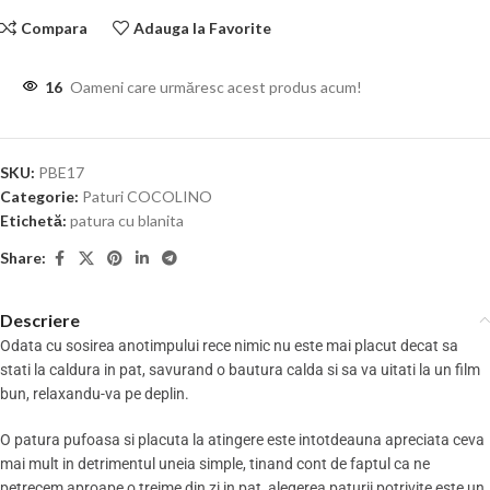
Compara
Adauga la Favorite
16
Oameni care urmăresc acest produs acum!
SKU:
PBE17
Categorie:
Paturi COCOLINO
Etichetă:
patura cu blanita
Share:
Descriere
Odata cu sosirea anotimpului rece nimic nu este mai placut decat sa
stati la caldura in pat, savurand o bautura calda si sa va uitati la un film
bun, relaxandu-va pe deplin.
O patura pufoasa si placuta la atingere este intotdeauna apreciata ceva
mai mult in detrimentul uneia simple, tinand cont de faptul ca ne
petrecem aproape o treime din zi in pat, alegerea paturii potrivite este un