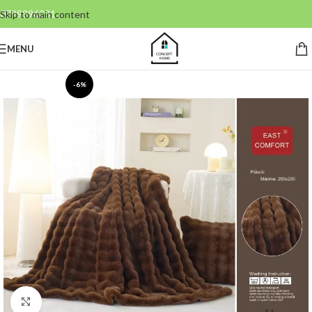
0799996381
Skip to main content
MENU
-6%
Click to enlarge