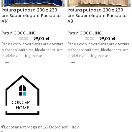
Patura pufoasa 200 x 230
Patura pufoasa 200 x 230
cm Super elegant Pucioasa
cm Super elegant Pucioasa
A14
A8
Paturi COCOLINO
Paturi COCOLINO
99,00
lei
99,00
lei
130,00
lei
130,00
lei
Patura cocolino cu blanita are o textura
Patura cocolino cu blanita are o textura
pufoasa si catifelata ,ideala pentru a te
pufoasa si catifelata ,ideala pentru a te
incalzi in zilele friguroase.
incalzi in zilele friguroase.
Locotenent Moga nr 16, Dobroiesti, Ilfov