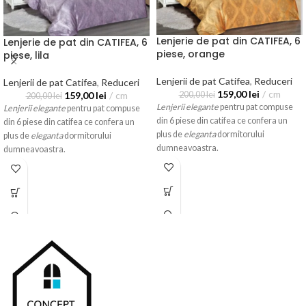
Lenjerie de pat din CATIFEA, 6
Lenjerie de pat din CATIFEA, 6
piese, orange
piese, lila
Lenjerii de pat Catifea
,
Reduceri
Lenjerii de pat Catifea
,
Reduceri
159,00
lei
cm
159,00
lei
cm
200,00
lei
200,00
lei
Lenjerii elegante
pentru pat compuse
Lenjerii elegante
pentru pat compuse
din 6 piese din catifea ce confera un
din 6 piese din catifea ce confera un
plus de
eleganta
dormitorului
plus de
eleganta
dormitorului
dumneavoastra.
dumneavoastra.