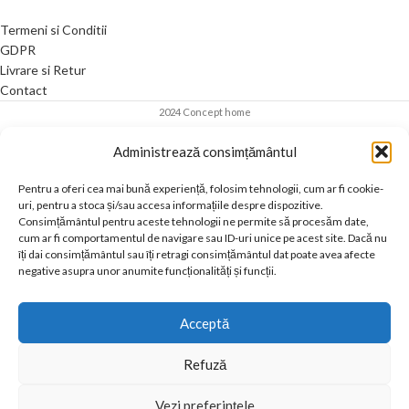
Termeni si Conditii
GDPR
Livrare si Retur
Contact
2024 Concept home
Administrează consimțământul
Pentru a oferi cea mai bună experiență, folosim tehnologii, cum ar fi cookie-
uri, pentru a stoca și/sau accesa informațiile despre dispozitive.
Consimțământul pentru aceste tehnologii ne permite să procesăm date,
cum ar fi comportamentul de navigare sau ID-uri unice pe acest site. Dacă nu
îți dai consimțământul sau îți retragi consimțământul dat poate avea afecte
negative asupra unor anumite funcționalități și funcții.
Acceptă
Refuză
Vezi preferințele