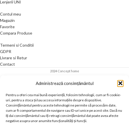
Lenjerii UNI
Contul meu
Magazin
Favorite
Compara Produse
Termeni si Conditii
GDPR
Livrare si Retur
Contact
2024 Concept home
Administrează consimțământul
Pentru a oferi cea mai bună experiență, folosim tehnologii, cum ar fi cookie-
uri, pentru a stoca și/sau accesa informațiile despre dispozitive.
Consimțământul pentru aceste tehnologii ne permite să procesăm date,
cum ar fi comportamentul de navigare sau ID-uri unice pe acest site. Dacă nu
îți dai consimțământul sau îți retragi consimțământul dat poate avea afecte
negative asupra unor anumite funcționalități și funcții.