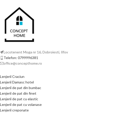
aspect vizual modern și un confort
termic superior, transformând fiecare
noapte într-o experiență relaxantă.
Locotenent Moga nr 16, Dobroiesti, Ilfov
Telefon: 0799996381
office@concepthome.ro
Lenjerii Craciun
Lenjerii Damasc hotel
Lenjerii de pat din bumbac
Lenjerii de pat din finet
Lenjerii de pat cu elastic
Lenjerii de pat cu volanase
Lenjerii creponate