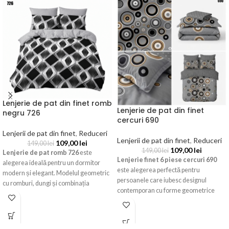
Lenjerie de pat din finet romb
Lenjerie de pat din finet
negru 726
cercuri 690
Lenjerii de pat din finet
,
Reduceri
Lenjerii de pat din finet
,
Reduceri
109,00
lei
149,00
lei
109,00
lei
149,00
lei
Lenjerie de pat romb 726
este
Lenjerie finet 6 piese cercuri 690
alegerea ideală pentru un dormitor
este alegerea perfectă pentru
modern și elegant. Modelul geometric
persoanele care iubesc designul
cu romburi, dungi și combinația
contemporan cu forme geometrice
rafinată dintre negru și gri creează un
fluide. Realizat dintr-un material
decor contemporan, iar finetul din
extrem de moale și dens, acest set
bumbac oferă confort, rezistență și o
complet oferă echilibrul ideal între un
senzație plăcută la atingere.