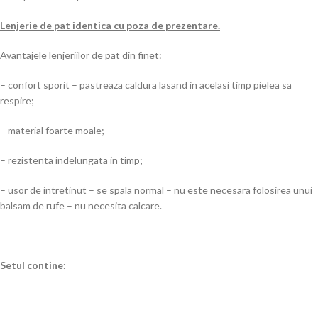
Lenjerie de pat identica cu poza de prezentare.
Avantajele lenjeriilor de pat din finet:
– confort sporit – pastreaza caldura lasand in acelasi timp pielea sa
respire;
– material foarte moale;
– rezistenta indelungata in timp;
– usor de intretinut – se spala normal – nu este necesara folosirea unui
balsam de rufe – nu necesita calcare.
Setul contine: