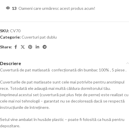
13
Oameni care urmăresc acest produs acum!
SKU:
CV70
Categorie:
Cuverturi pat dublu
Share:
Descriere
Cuvertură de pat matlasată confecționată din bumbac 100% , 5 piese .
Cuverturile de pat matlasate sunt cele mai potrivite pentru anotimpul
rece. Totodată ele adaugă mai multă căldura dormitorului tău.
Imprimeul acestui set (cuvertură pat plus fețe de perne) este realizat cu
cele mai noi tehnologii – garantat nu se decolorează dacă se respectă
instrucțiunile de întreținere.
Setul vine ambalat în husăde plastic – poate fi folosită ca husă pentru
depozitare.