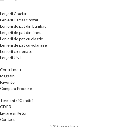
Lenjerii Craciun
Lenjerii Damasc hotel
Lenjerii de pat din bumbac
Lenjerii de pat din finet
Lenjerii de pat cu elastic
Lenjerii de pat cu volanase
Lenjerii creponate
Lenjerii UNI
Contul meu
Magazin
Favorite
Compara Produse
Termeni si Conditii
GDPR
Livrare si Retur
Contact
2024 Concept home