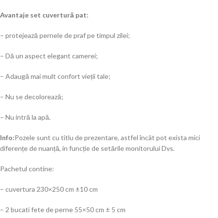
Avantaje set cuvertură pat:
– protejează pernele de praf pe timpul zilei;
– Dă un aspect elegant camerei;
– Adaugă mai mult confort vieții tale;
– Nu se decolorează;
– Nu intră la apă.
Info:
Pozele sunt cu titlu de prezentare, astfel încât pot exista mici
diferențe de nuanță, in funcție de setările monitorului Dvs.
Pachetul contine:
– cuvertura 230×250 cm ±10 cm
– 2 bucati fete de perne 55×50 cm ± 5 cm