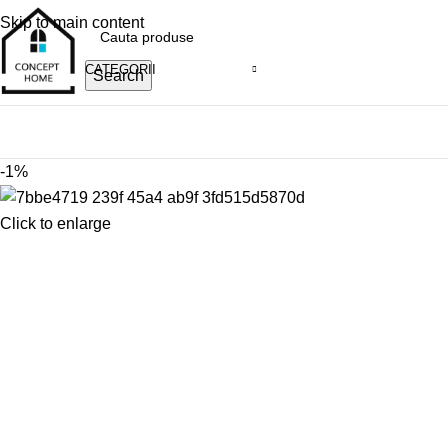
0799996381
Skip to main content
CATEGORII
Search
ategorii
-1%
Click to enlarge