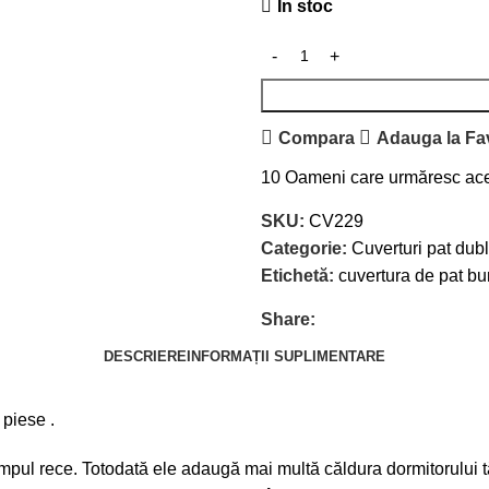
În stoc
Compara
Adauga la Fav
10
Oameni care urmăresc ace
SKU:
CV229
Categorie:
Cuverturi pat dub
Etichetă:
cuvertura de pat b
Share:
DESCRIERE
INFORMAȚII SUPLIMENTARE
piese .
impul rece. Totodată ele adaugă mai multă căldura dormitorului t