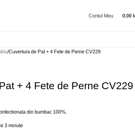
Contul Meu
0,00
l
ublu
Cuvertura de Pat + 4 Fete de Perne CV229
 Pat + 4 Fete de Perne CV229
confectionata din bumbac 100%.
le 3 minute