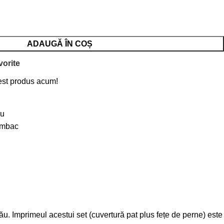
ADAUGĂ ÎN COȘ
orite
st produs acum!
lu
umbac
ău. Imprimeul acestui set (cuvertură pat plus fețe de perne) este