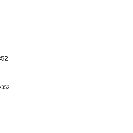
352
CV352