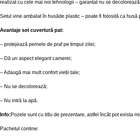
realizat cu cele mai noi tehnologii – garantat nu se decolorează 
Setul vine ambalat în husăde plastic – poate fi folosită ca husă 
Avantaje set cuvertură pat:
– protejează pernele de praf pe timpul zilei;
– Dă un aspect elegant camerei;
– Adaugă mai mult confort vieții tale;
– Nu se decolorează;
– Nu intră la apă.
Info:
Pozele sunt cu titlu de prezentare, astfel încât pot exista m
Pachetul contine: