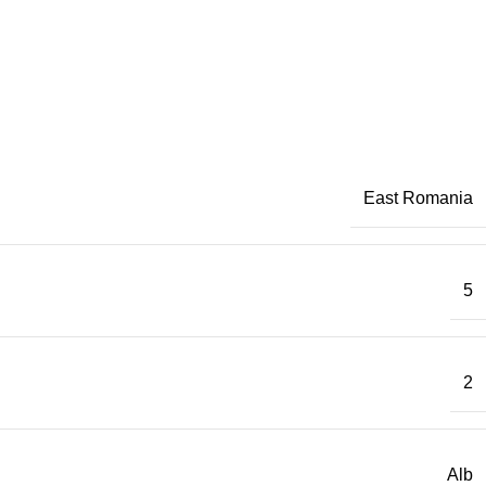
East Romania
5
2
Alb