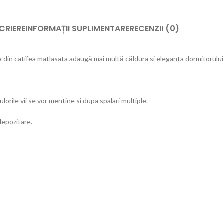
CRIERE
INFORMAȚII SUPLIMENTARE
RECENZII (0)
a din catifea matlasata adaugă mai multă căldura si eleganta dormitorului
lorile vii se vor mentine si dupa spalari multiple.
depozitare.