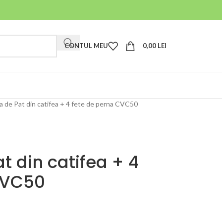
CONTUL MEU
0,00
LEI
a de Pat din catifea + 4 fete de perna CVC50
t din catifea + 4
CVC50