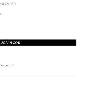
perna CVC50
te
UGĂ ÎN COȘ
dus acum!