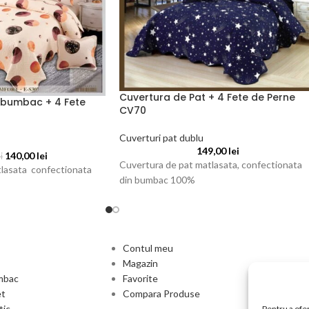
Cuvertura de Pat + 4 Fete de Perne
 bumbac + 4 Fete
CV70
Cuverturi pat dublu
149,00
lei
140,00
lei
i
Cuvertura de pat matlasata, confectionata
lasata confectionata
din bumbac 100%
Contul meu
Magazin
umbac
Favorite
et
Compara Produse
tic
Pentru a ofer