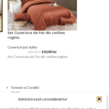
Set Cuvertura de Pat din catifea
Set Cuvertura d
ruginiu
albastru
Cuverturi pat dublu
Cuverturi pat dub
150,00
lei
200,00
lei
200,
Set Cuvertura de Pat din catifea ruginiu
Set Cuvertura de P
Termeni si Conditii
GDPR
Livrare si Retur
Administrează consimțământul
Contact
i cea mai bună experiență, folosim tehnologii, cum ar fi cookie-uri, pentru a