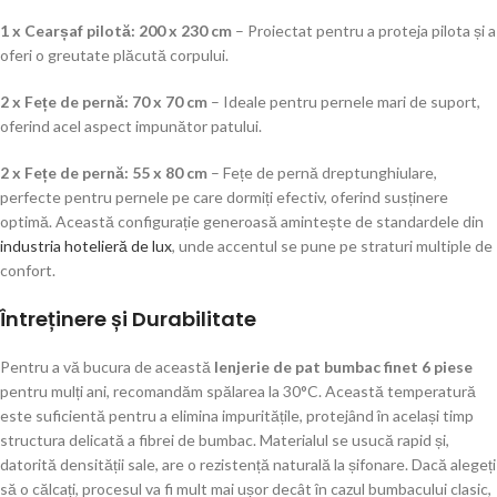
1 x Cearșaf pilotă: 200 x 230 cm
– Proiectat pentru a proteja pilota și a
oferi o greutate plăcută corpului.
2 x Fețe de pernă: 70 x 70 cm
– Ideale pentru pernele mari de suport,
oferind acel aspect impunător patului.
2 x Fețe de pernă: 55 x 80 cm
– Fețe de pernă dreptunghiulare,
perfecte pentru pernele pe care dormiți efectiv, oferind susținere
optimă. Această configurație generoasă amintește de standardele din
industria hotelieră de lux
, unde accentul se pune pe straturi multiple de
confort.
Întreținere și Durabilitate
Pentru a vă bucura de această
lenjerie de pat bumbac finet 6 piese
pentru mulți ani, recomandăm spălarea la 30°C. Această temperatură
este suficientă pentru a elimina impuritățile, protejând în același timp
structura delicată a fibrei de bumbac. Materialul se usucă rapid și,
datorită densității sale, are o rezistență naturală la șifonare. Dacă alegeți
să o călcați, procesul va fi mult mai ușor decât în cazul bumbacului clasic,