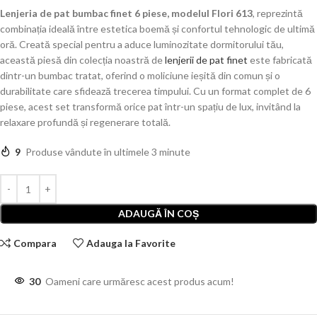
Lenjeria de pat bumbac finet 6 piese, modelul Flori 613
, reprezintă
combinația ideală între estetica boemă și confortul tehnologic de ultimă
oră. Creată special pentru a aduce luminozitate dormitorului tău,
această piesă din colecția noastră de
lenjerii de pat finet
este fabricată
dintr-un bumbac tratat, oferind o moliciune ieșită din comun și o
durabilitate care sfidează trecerea timpului. Cu un format complet de 6
piese, acest set transformă orice pat într-un spațiu de lux, invitând la
relaxare profundă și regenerare totală.
9
Produse vândute în ultimele 3 minute
ADAUGĂ ÎN COȘ
Compara
Adauga la Favorite
30
Oameni care urmăresc acest produs acum!