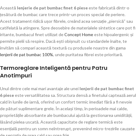
Această
lenjerie de pat bumbac finet 6 piese
este fabricată dintr-o
țesătură de bumbac care trece printr-un proces special de periere.
Acest tratament ridică ușor fibrele, creând acea senzație „piersică” sau
catifelată la atingere. Spre deosebire de materialele sintetice care pot fi
iritante, bumbacul finet utilizat de
Concept Home
este hipoalergenic și
permite pielii să respire. Dacă ești obișnuit cu standardele înalte, te
invităm să compari această textură cu produsele noastre din gama
lenjerii de pat bumbac 100%
, unde puritatea fibrei este prioritară.
Termoreglare Inteligentă pentru Patru
Anotimpuri
Unul dintre cele mai mari avantaje ale unei
lenjerii de pat bumbac finet
6 piese
este versatilitatea sa. Structura densă a finetului captează aerul
cald în lunile de iarnă, oferind un confort termic imediat fără a fi nevoie
de pături suplimentare grele. În același timp, în perioadele mai calde,
proprietățile absorbante ale bumbacului ajută la gestionarea umidității,
lăsând pielea uscată. Această capacitate de reglare termică este
esențială pentru un somn neîntrerupt, prevenind micro-trezirile cauzate
de senzația de prea cald sau prea frig.