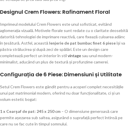
Designul Crem Flowers: Rafinament Floral
Imprimeul modelului Crem Flowers este unul sofisticat, evitând
aglomerația vizuală. Motivele florale sunt redate cu o claritate deosebită
datorită tehnologiei de imprimare reactivă, care fixează culoarea adânc
în țesătură. Astfel, această
lenjerie de pat bumbac finet 6 piese
își va
păstra strălucirea și după zeci de spălări. Este un design care
completează perfect un interior în stil
vintage
sau unul modern-
minimalist, aducând un plus de textură și profunzime camerei.
Configurația de 6 Piese: Dimensiuni și Utilitate
Setul Crem Flowers este gândit pentru a acoperi complet necesitățile
unui pat matrimonial modern, oferind nu doar funcționalitate, ci și un
volum estetic bogat:
1 x Cearșaf de pat: 245 x 250 cm
– O dimensiune generoasă care
permite așezarea sub saltea, asigurând o suprafață perfect întinsă pe
care nu se fac cute în timpul somnului.