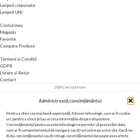
Lenjerii creponate
Lenjerii UNI
Contul meu
Magazin
Favorite
Compara Produse
Termeni si Conditii
GDPR
Livrare si Retur
Contact
2024 Concept home
Administrează consimțământul
Pentru a oferi cea mai bună experiență, folosim tehnologii, cum ar fi cookie-
uri, pentru a stoca și/sau accesa informațiile despre dispozitive.
Consimțământul pentru aceste tehnologii ne permite să procesăm date,
cum ar fi comportamentul de navigare sau ID-uri unice pe acest site. Dacă nu
îți dai consimțământul sau îți retragi consimțământul dat poate avea afecte