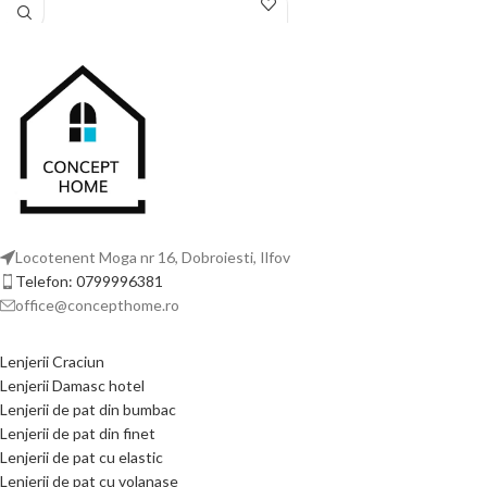
oferă confortul termic necesar pentru
un somn liniștit, fiind realizat din
bumbac tratat special pentru a rezista
utilizării zilnice fără a-și pierde
catifelarea.
Locotenent Moga nr 16, Dobroiesti, Ilfov
Telefon: 0799996381
office@concepthome.ro
Lenjerii Craciun
Lenjerii Damasc hotel
Lenjerii de pat din bumbac
Lenjerii de pat din finet
Lenjerii de pat cu elastic
Lenjerii de pat cu volanase