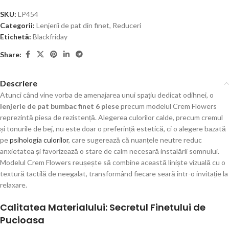
SKU:
LP454
Categorii:
Lenjerii de pat din finet
,
Reduceri
Etichetă:
Blackfriday
Share:
Descriere
Atunci când vine vorba de amenajarea unui spațiu dedicat odihnei, o
lenjerie de pat bumbac finet 6 piese
precum modelul Crem Flowers
reprezintă piesa de rezistență. Alegerea culorilor calde, precum cremul
și tonurile de bej, nu este doar o preferință estetică, ci o alegere bazată
pe
psihologia culorilor
, care sugerează că nuanțele neutre reduc
anxietatea și favorizează o stare de calm necesară instalării somnului.
Modelul Crem Flowers reușește să combine această liniște vizuală cu o
textură tactilă de neegalat, transformând fiecare seară într-o invitație la
relaxare.
Calitatea Materialului: Secretul Finetului de
Pucioasa