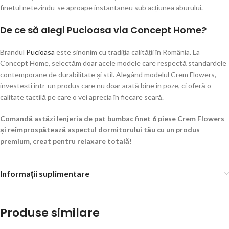
finetul netezindu-se aproape instantaneu sub acțiunea aburului.
De ce să alegi Pucioasa via Concept Home?
Brandul
Pucioasa
este sinonim cu tradiția calității în România. La
Concept Home, selectăm doar acele modele care respectă standardele
contemporane de durabilitate și stil. Alegând modelul Crem Flowers,
investești într-un produs care nu doar arată bine în poze, ci oferă o
calitate tactilă pe care o vei aprecia în fiecare seară.
Comandă astăzi lenjeria de pat bumbac finet 6 piese Crem Flowers
și reîmprospătează aspectul dormitorului tău cu un produs
premium, creat pentru relaxare totală!
Informații suplimentare
Produse similare