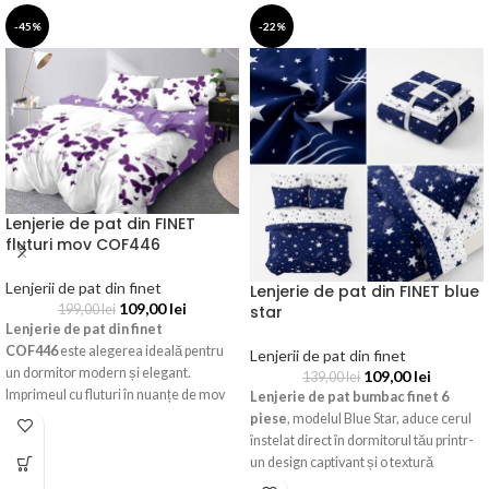
-45%
-22%
Lenjerie de pat din FINET
fluturi mov COF446
Lenjerii de pat din finet
Lenjerie de pat din FINET blue
109,00
lei
199,00
lei
star
Lenjerie de pat din finet
COF446
este alegerea ideală pentru
Lenjerii de pat din finet
un dormitor modern și elegant.
109,00
lei
139,00
lei
Imprimeul cu fluturi în nuanțe de mov
Lenjerie de pat bumbac finet 6
oferă un aspect rafinat, iar materialul
piese
, modelul Blue Star, aduce cerul
finet asigură confort, rezistență și o
înstelat direct în dormitorul tău printr-
întreținere ușoară. Setul conține 6
un design captivant și o textură
piese și este potrivit pentru pat dublu.
incredibil de fină. Acest set complet