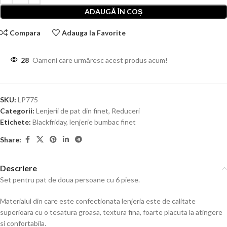
ADAUGĂ ÎN COȘ
Compara
Adauga la Favorite
28
Oameni care urmăresc acest produs acum!
SKU:
LP775
Categorii:
Lenjerii de pat din finet
,
Reduceri
Etichete:
Blackfriday
,
lenjerie bumbac finet
Share:
Descriere
Set pentru pat de doua persoane cu 6 piese.
Materialul din care este confectionata lenjeria este de calitate
superioara cu o tesatura groasa, textura fina, foarte placuta la atingere
si confortabila.