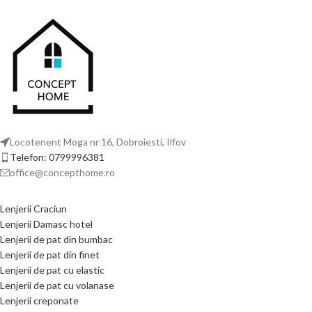
design somptuos de inspirație barocă.
elemente geometrice care oferă un
aspect rafinat. Materialul din finet este
moale, plăcut la atingere și rezistent în
timp, fiind potrivit pentru utilizarea
zilnică. Setul conține 6 piese și este
destinat paturilor matrimoniale,
oferind confort și un plus de stil oricărui
dormitor.
Locotenent Moga nr 16, Dobroiesti, Ilfov
Telefon: 0799996381
office@concepthome.ro
Lenjerii Craciun
Lenjerii Damasc hotel
Lenjerii de pat din bumbac
Lenjerii de pat din finet
Lenjerii de pat cu elastic
Lenjerii de pat cu volanase
Lenjerii creponate