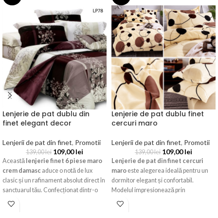
Lenjerie de pat dublu din
Lenjerie de pat dublu finet
finet elegant decor
cercuri maro
Lenjerii de pat din finet
,
Promotii
Lenjerii de pat din finet
,
Promotii
109,00
lei
109,00
lei
139,00
lei
139,00
lei
Această
lenjerie finet 6 piese maro
Lenjerie de pat din finet cercuri
crem damasc
aduce o notă de lux
maro
este alegerea ideală pentru un
clasic și un rafinament absolut direct în
dormitor elegant și confortabil.
sanctuarul tău. Confecționat dintr-o
Modelul impresionează prin
țesătură de bumbac finet premium,
combinația armonioasă de maro, bej și
setul oferă o moliciune supremă și un
crem, decorată cu cercuri moderne și