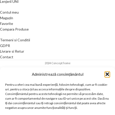
Lenjerii UNI
Contul meu
Magazin
Favorite
Compara Produse
Termeni si Conditii
GDPR
Livrare si Retur
Contact
2024 Concept home
Administrează consimțământul
Pentru a oferi cea mai bună experiență, folosim tehnologii, cum ar fi cookie-
uri, pentru a stoca și/sau accesa informațiile despre dispozitive.
Consimțământul pentru aceste tehnologii ne permite să procesăm date,
cum ar fi comportamentul de navigare sau ID-uri unice pe acest site. Dacă nu
îți dai consimțământul sau îți retragi consimțământul dat poate avea afecte
negative asupra unor anumite funcționalități și funcții.