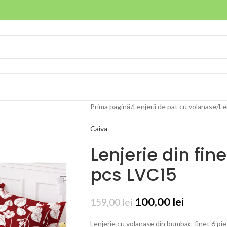
Prima pagină
Lenjerii de pat cu volanase
Le
Caiva
Lenjerie din fin
pcs LVC15
100,00
lei
159,00
lei
Lenjerie cu volanase din bumbac finet 6 pi