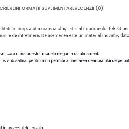
CRIERE
INFORMAȚII SUPLIMENTARE
RECENZII (0)
litatii in timp, atat a materialului, cat si al imprimeului folosit p
iunile de intretinere. De asemenea este un material inovativ, dato
ase, care ofera acestor modele eleganta si rafinament.
prins sub saltea, pentru a nu permite alunecarea cearce
afului de pe pat
re, fiind ideala pentru cad
l in procesul de croiala.