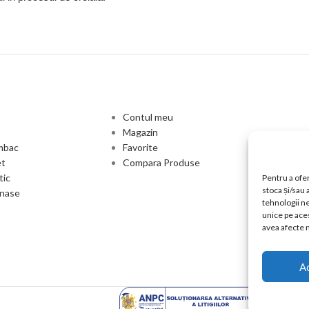
Contul meu
Magazin
umbac
Favorite
et
Compara Produse
tic
Pentru a ofer
stoca și/sau
anase
tehnologii n
unice pe aces
avea afecte n
A