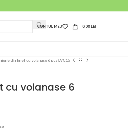
CONTUL MEU
0,00
LEI
njerie din finet cu volanase 6 pcs LVC15
et cu volanase 6
ese