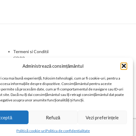
Termeni si Conditii
GDPR
Livrare si Retur
Administrează consimțământul
Contact
i cea mai bună experiență, folosim tehnologii, cum ar fi cookie-uri, pentru a
 accesa informațiile despre dispozitive. Consimțământul pentru aceste
e permite să procesăm date, cum ar fi comportamentul de navigare sau ID-uri
t site. Dacă nu îți dai consimțământul sau îți retragi consimțământul dat poate
egative asupra unor anumite funcționalități și funcții.
cceptă
Refuză
Vezi preferințele
Politică cookie-uri
Politica de confidentialitate