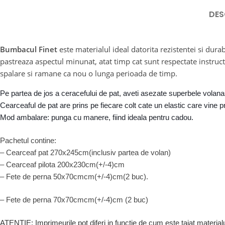
DES
Bumbacul Finet
este materialul ideal datorita rezistentei si durabi
pastreaza aspectul minunat, atat timp cat sunt respectate instruct
spalare si ramane ca nou o lunga perioada de timp.
Pe partea de jos a ceracefului de pat, aveti asezate superbele volan
Cearceaful de pat are prins pe fiecare colt cate un elastic care vine 
Mod ambalare: punga cu mane
Pachetul contine:
– Cearceaf pat 270x245cm(inclusiv partea de volan)
– Cearceaf pilota 200x230cm(+/-4)cm
– Fete de perna 50x70cmcm(+/-4)cm(2 buc).
– Fete de perna 70x70cmcm(+/-4)cm (2 buc)
ATENTIE: Imprimeurile pot diferi in functie de cum este taiat materialu