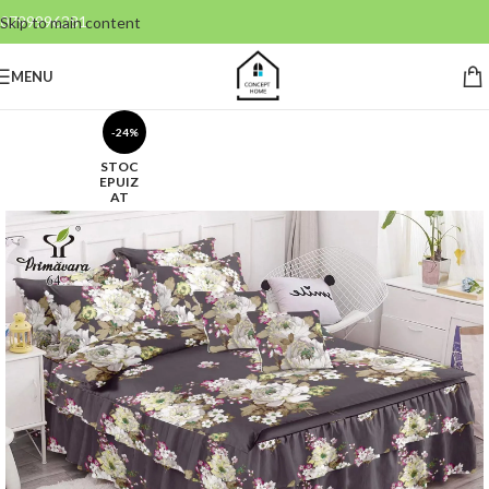
0799996381
Skip to main content
MENU
-24%
STOC
EPUIZ
AT