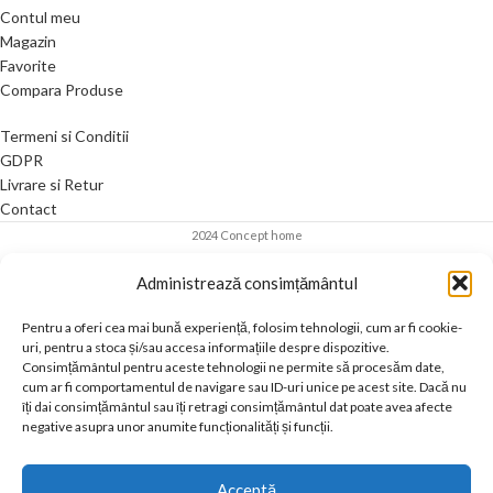
Contul meu
Magazin
Favorite
Compara Produse
Termeni si Conditii
GDPR
Livrare si Retur
Contact
2024 Concept home
Administrează consimțământul
Pentru a oferi cea mai bună experiență, folosim tehnologii, cum ar fi cookie-
uri, pentru a stoca și/sau accesa informațiile despre dispozitive.
Consimțământul pentru aceste tehnologii ne permite să procesăm date,
cum ar fi comportamentul de navigare sau ID-uri unice pe acest site. Dacă nu
îți dai consimțământul sau îți retragi consimțământul dat poate avea afecte
negative asupra unor anumite funcționalități și funcții.
Acceptă