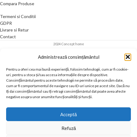
Compara Produse
Termeni si Conditii
GDPR
Livrare si Retur
Contact
2024 Concept home
Administrează consimțământul
Pentru a oferi cea mai bună experiență, folosim tehnologii, cum ar fi cookie-
uri, pentru a stoca și/sau accesa informațiile despre dispozitive.
Consimțământul pentru aceste tehnologii ne permite să procesăm date,
cum ar fi comportamentul de navigare sau ID-uri unice pe acest site. Dacă nu
îți dai consimțământul sau îți retragi consimțământul dat poate avea afecte
negative asupra unor anumite funcționalități și funcții.
Acceptă
Refuză