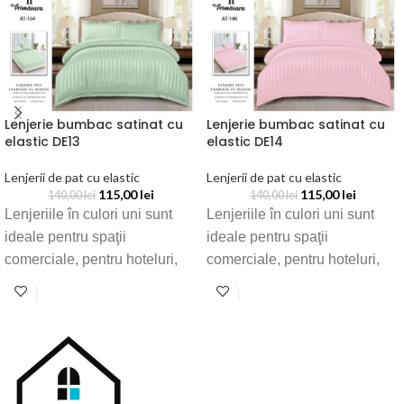
Lenjerie bumbac satinat cu
Lenjerie bumbac satinat cu
elastic DE13
elastic DE14
Lenjerii de pat cu elastic
Lenjerii de pat cu elastic
115,00
lei
115,00
lei
140,00
lei
140,00
lei
Lenjeriile în culori uni sunt
Lenjeriile în culori uni sunt
ideale pentru spaţii
ideale pentru spaţii
comerciale, pentru hoteluri,
comerciale, pentru hoteluri,
cămine sau pensiuni dar şi
cămine sau pensiuni dar şi
pentru dormitorul propriu de
pentru dormitorul propriu de
acasă
acasă