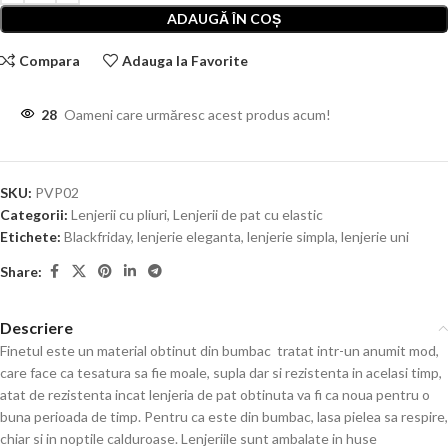
ADAUGĂ ÎN COȘ
Compara
Adauga la Favorite
28
Oameni care urmăresc acest produs acum!
SKU:
PVP02
Categorii:
Lenjerii cu pliuri
,
Lenjerii de pat cu elastic
Etichete:
Blackfriday
,
lenjerie eleganta
,
lenjerie simpla
,
lenjerie uni
Share:
Descriere
Finetul este un material obtinut din bumbac tratat intr-un anumit mod,
care face ca tesatura sa fie moale, supla dar si rezistenta in acelasi timp,
atat de rezistenta incat lenjeria de pat obtinuta va fi ca noua pentru o
buna perioada de timp. Pentru ca este din bumbac, lasa pielea sa respire,
chiar si in noptile calduroase. Lenjeriile sunt ambalate in huse