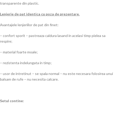
transparente din plastic.
Lenjerie de pat identica cu poza de prezentare.
Avantajele lenjeriilor de pat din finet:
– confort sporit – pastreaza caldura lasand in acelasi timp pielea sa
respire;
– material foarte moale;
– rezistenta indelungata in timp;
– usor de intretinut – se spala normal – nu este necesara folosirea unui
balsam de rufe – nu necesita calcare.
Setul contine: