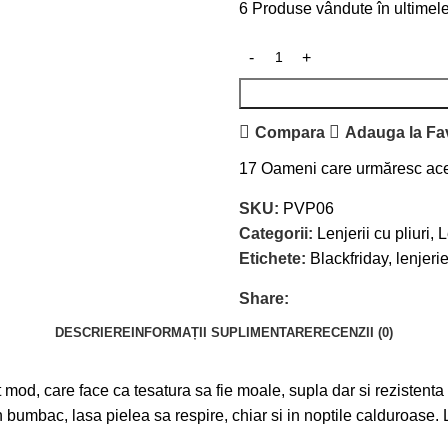
6
Produse vândute în ultimel
Compara
Adauga la Fav
17
Oameni care urmăresc ace
SKU:
PVP06
Categorii:
Lenjerii cu pliuri
,
L
Etichete:
Blackfriday
,
lenjeri
Share:
DESCRIERE
INFORMAȚII SUPLIMENTARE
RECENZII (0)
mod, care face ca tesatura sa fie moale, supla dar si rezistenta i
 bumbac, lasa pielea sa respire, chiar si in noptile calduroase. 