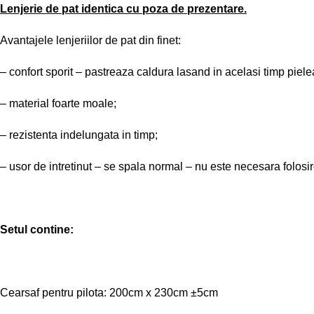
Lenjerie de pat identica cu poza de prezentare.
Avantajele lenjeriilor de pat din finet:
– confort sporit – pastreaza caldura lasand in acelasi timp piele
– material foarte moale;
– rezistenta indelungata in timp;
– usor de intretinut – se spala normal – nu este necesara folosi
Setul contine:
Cearsaf pentru pilota: 200cm x 230cm ±5cm