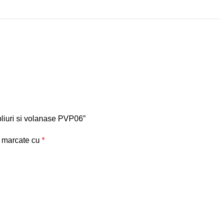
 pliuri si volanase PVP06”
t marcate cu
*