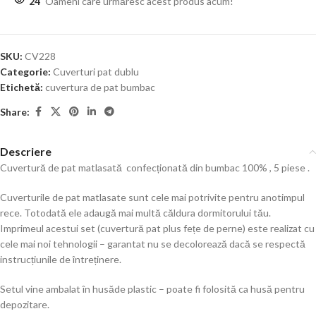
24
Oameni care urmăresc acest produs acum!
SKU:
CV228
Categorie:
Cuverturi pat dublu
Etichetă:
cuvertura de pat bumbac
Share:
Descriere
Cuvertură de pat matlasată confecționată din bumbac 100% , 5 piese .
Cuverturile de pat matlasate sunt cele mai potrivite pentru anotimpul
rece. Totodată ele adaugă mai multă căldura dormitorului tău.
Imprimeul acestui set (cuvertură pat plus fețe de perne) este realizat cu
cele mai noi tehnologii – garantat nu se decolorează dacă se respectă
instrucțiunile de întreținere.
Setul vine ambalat în husăde plastic – poate fi folosită ca husă pentru
depozitare.