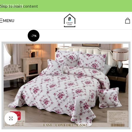
0799996381
Skip to main content
MENU
-7%
Click to enlarge