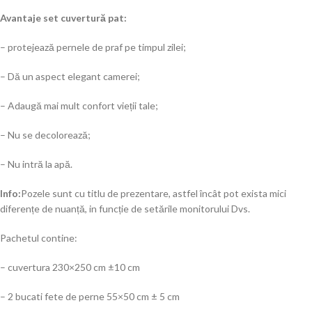
Avantaje set cuvertură pat:
– protejează pernele de praf pe timpul zilei;
– Dă un aspect elegant camerei;
– Adaugă mai mult confort vieții tale;
– Nu se decolorează;
– Nu intră la apă.
Info:
Pozele sunt cu titlu de prezentare, astfel încât pot exista mici
diferențe de nuanță, in funcție de setările monitorului Dvs.
Pachetul contine:
– cuvertura 230×250 cm ±10 cm
– 2 bucati fete de perne 55×50 cm ± 5 cm