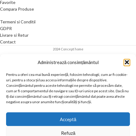
Favorite
Compara Produse
Termeni si Conditii
GDPR
Livrare si Retur
Contact
2024 Concept home
Administrează consimțământul
Pentru a oferi cea mai bună experiență, folosim tehnologii, cum ar fi cookie-
uri, pentru a stoca și/sau accesa informațiile despre dispozitive.
Consimțământul pentru aceste tehnologii ne permite să procesăm date,
cum ar fi comportamentul de navigare sau ID-uri unice pe acest site. Dacă nu
îți dai consimțământul sau îți retragi consimțământul dat poate avea afecte
negative asupra unor anumite funcționalități și funcții.
Acceptă
Refuză