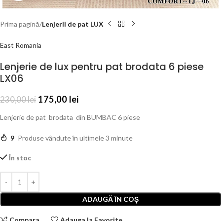
Prima pagină
Lenjerii de pat LUX
East Romania
Lenjerie de lux pentru pat brodata 6 piese
LX06
175,00
lei
230,00
lei
Lenjerie de pat brodata din BUMBAC 6 piese
9
Produse vândute în ultimele 3 minute
În stoc
ADAUGĂ ÎN COȘ
Compara
Adauga la Favorite