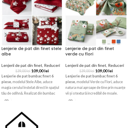
Lenjerie de pat din finet stele
Lenjerie de pat din finet
albe
verde cu flori
Lenjerii de pat din finet
,
Reduceri
Lenjerii de pat din finet
,
Reduceri
109,00
lei
109,00
lei
139,00
lei
139,00
lei
Lenjerie de pat bumbac finet 6
Lenjerie de pat bumbac finet 6
piese
, modelul Stele Albe, aduce
piese
, modelul Verde cu Flori, aduce
magia cerului înstelat direct în spațiul
natura mai aproape de tine prin nuanțe
tău de odihnă. Realizat din bumbac
vii și o textură incredibil de moale.
tratat special pentru o moliciune
Realizat din bumbac tratat special
supremă, acest set complet asigură un
pentru o moliciune supremă, acest set
confort termic ideal și o rezistență
complet asigură un confort termic ideal
sporită, fiind alegerea perfectă pentru a
și o rezistență sporită, fiind alegerea
crea un decor relaxant, plin de liniște și
perfectă pentru a crea un decor
armonie vizuală.
revigorant, plin de viață și armonie.