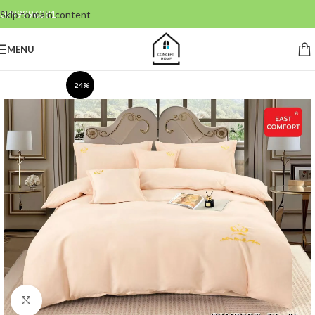
0799996381
Skip to main content
MENU
-24%
Click to enlarge