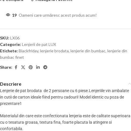
19
Oameni care urmăresc acest produs acum!
SKU:
LX06
Categorie:
Lenjerii de pat LUX
Etichete:
Blackfriday
,
lenjerie brodata
,
lenjerie din bumbac
,
lenjerie din
bumbac finet
Share:
Descriere
Lenjerie de pat brodata de 2 persoane cu 6 piese.Lenjeriile vin ambalate
in cutii de carton ideale fiind pentru cadouri! Model identic cu poza de
prezentare1
Materialul din care este confectionata lenjeria este de calitate superioara
cu o tesatura groasa, textura fina, foarte placuta la atingere si
confortabila.